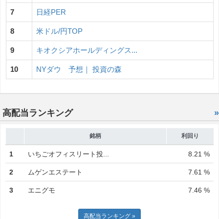
7
日経PER
8
米ドル/円TOP
9
キオクシアホールディングス...
10
NYダウ 予想｜ 投資の森
高配当ランキング
»
銘柄
利回り
1
いちごオフィスリート投...
8.21 %
2
ムゲンエステート
7.61 %
3
エニグモ
7.46 %
高配当ランキング »