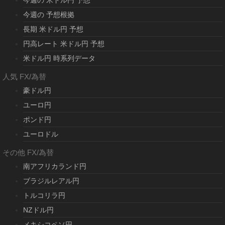
今週の 米ドル円 予想
今週の 予想根拠
長期 米ドル円 予想
円高レート 米ドル円 予想
米ドル円 時系列データ
人気 FX/為替
豪ドル円
ユーロ円
ポンド円
ユーロドル
その他 FX/為替
南アフリカランド円
ブラジルレアル円
トルコリラ円
NZドル円
メキシコペソ円