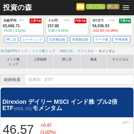
投資の森
プレミアム
押し目
Togg
日経平均
ドル円
NYダウ
(
8/7
)
(
5:55
)
(
5:50
)
上昇
円安
下落
予想
予想
予想
65,606.71
157.80
54,036.93
-76.55 (-0.12%)
-0.65 (-0.41%)
+151.83 (+0.28%)
押し目
レーティング
日本株比較
米国株比較
テーマ株
半導体株
日経平均トップ
インド株トップ
INDL.US
テクニカル
モメンタム
インド株
上昇銘柄
押し目
暴落
テクニカル
トップ
銘柄検索
Direxion デイリー MSCI インド株 ブル2倍
ETF
モメンタム
(INDL.US)
（8/7）
46.57
+0.47
(1.02%)