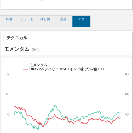
株価
チャート
押し目
暴落
テク
テクニカル
モメンタム
(8/7)
モメンタム
Direxion デイリー MSCI インド株 ブル2倍 ETF
32
80
16
64
0
48