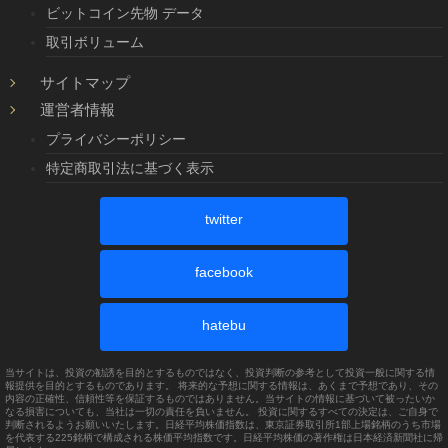
ビットコイン先物 データ
取引ボリューム
サイトマップ
運営者情報
プライバシーポリシー
特定商取引法に基づく表示
twitter
facebook
hatebu
当サイトは、投資の勧誘を目的とするものではなく、投資判断の参考として投資一般に関する情
報提供を目的とするものであります。 将来的な予想に関する情報は、あくまで予想であり、その
内容の正確性、信頼性等を保証するものではありません。当サイトの情報に基づいて被ったいか
なる損害についても、当社は一切の責任を負いません。 投資に関するすべての決定は、ご自身で
判断されるようお願いいたします。日経平均株価指数は、東京証券取引所1部上場銘柄のうち市場
を代表する225銘柄で構成される株価平均指数です。日経平均株価の著作権は日本経済新聞社に帰