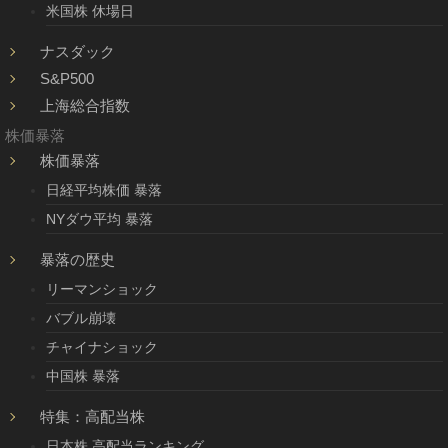
米国株 休場日
ナスダック
S&P500
上海総合指数
株価暴落
株価暴落
日経平均株価 暴落
NYダウ平均 暴落
暴落の歴史
リーマンショック
バブル崩壊
チャイナショック
中国株 暴落
特集：高配当株
日本株 高配当ランキング