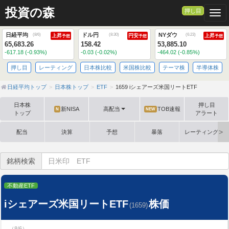
投資の森
押し目
Togg
日経平均
ドル円
NYダウ
(
8/6
)
(
8:30
)
(
6:23
)
上昇
円安
上昇
予想
予想
予想
65,683.26
158.42
53,885.10
-617.18 (-0.93%)
-0.03 (-0.02%)
-464.02 (-0.85%)
押し目
レーティング
日本株比較
米国株比較
テーマ株
半導体株
日経平均トップ
日本株トップ
ETF
1659 iシェアーズ米国リートETF
日本株
押し目
新NISA
高配当
TOB速報
N
NEW
トップ
アラート
配当
決算
予想
暴落
レーティング格
銘柄検索
不動産ETF
iシェアーズ米国リートETF
株価
(1659)
（8/6）