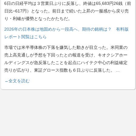
6日の日経平均は３営業日ぶりに反落し、終値は65,683円26銭（前
日比−617円）となった。前日まで続いた上昇の一服感から戻り売
り・利確が優勢となったかたちだ。
2026年の日本株は地固めから一段高へ、期待の銘柄は？ 有料版
レポート閲覧はこちら
市場では米半導体株の下落を嫌気した動きが目立った。米同業の
売上高見通しが予想を下回ったとの報道を受け、キオクシアホー
ルディングスが急反落したことを起点にハイテク中心の利益確定
売りが広がり、東証グロース指数も６日ぶりに反落した。
...
→全文を読む