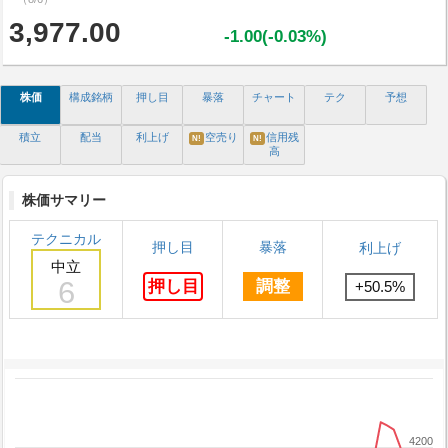
3,977.00
-1.00(-0.03%)
株価
構成銘柄
押し目
暴落
チャート
テク
予想
積立
配当
利上げ
空売り
信用残
N!
N!
高
株価サマリー
テクニカル
押し目
暴落
利上げ
中立
6
押し目
調整
+50.5%
4200