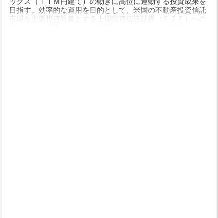
ックス（ＴＴＭ円建て）の動きに高位に連動する投資成果を
目指す。効率的な運用を目的として、米国の不動産投資信託
市場を主要投資対象とする上場投資信託証券（ＥＴＦ）への
投資を行う場合がある。外貨建資産については、原則として
為替ヘッジを行わない。効率的な運用を目的として、先物取
引等を利用することがある。