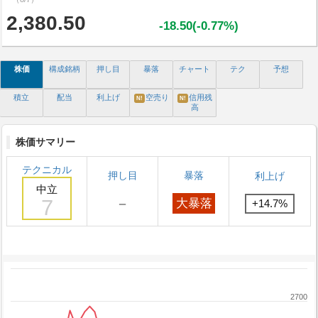
2,380.50
-18.50(-0.77%)
株価
構成銘柄
押し目
暴落
チャート
テク
予想
積立
配当
利上げ
空売り
信用残
N!
N!
高
株価サマリー
テクニカル
押し目
暴落
利上げ
中立
7
－
大暴落
+14.7%
2700