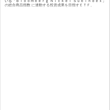
いる「Ｂｌｏｏｍｂｅｒｇ Ｎｉｃｋｅｌ Ｓｕｂｉｎｄｅｘ」
の総合商品指数 に連動する投資成果を目指すＥＴＦ。