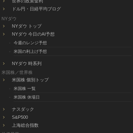
世界の政策金利
ドル円・日経平均ブログ
NYダウ
NYダウ トップ
NYダウ 今日のAI予想
今週のレンジ予想
米国の利上げ予想
NYダウ 時系列
米国株／世界株
米国株 個別トップ
米国株 一覧
米国株 休場日
ナスダック
S&P500
上海総合指数