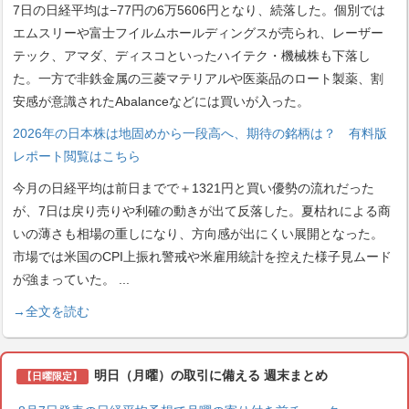
7日の日経平均は−77円の6万5606円となり、続落した。個別では
エムスリーや富士フイルムホールディングスが売られ、レーザー
テック、アマダ、ディスコといったハイテク・機械株も下落し
た。一方で非鉄金属の三菱マテリアルや医薬品のロート製薬、割
安感が意識されたAbalanceなどには買いが入った。
2026年の日本株は地固めから一段高へ、期待の銘柄は？ 有料版
レポート閲覧はこちら
今月の日経平均は前日までで＋1321円と買い優勢の流れだった
が、7日は戻り売りや利確の動きが出て反落した。夏枯れによる商
いの薄さも相場の重しになり、方向感が出にくい展開となった。
市場では米国のCPI上振れ警戒や米雇用統計を控えた様子見ムード
が強まっていた。
...
→全文を読む
明日（月曜）の取引に備える 週末まとめ
【日曜限定】