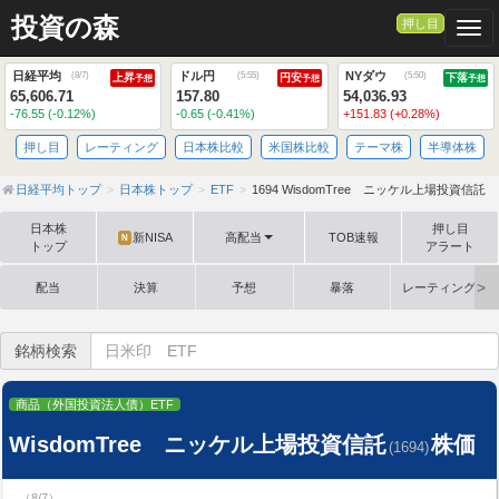
投資の森
押し目
Togg
日経平均
ドル円
NYダウ
(
8/7
)
(
5:55
)
(
5:50
)
上昇
円安
下落
予想
予想
予想
65,606.71
157.80
54,036.93
-76.55 (-0.12%)
-0.65 (-0.41%)
+151.83 (+0.28%)
押し目
レーティング
日本株比較
米国株比較
テーマ株
半導体株
日経平均トップ
日本株トップ
ETF
1694 WisdomTree ニッケル上場投資信託
日本株
押し目
新NISA
高配当
TOB速報
N
トップ
アラート
配当
決算
予想
暴落
レーティング格
銘柄検索
商品（外国投資法人債）ETF
WisdomTree ニッケル上場投資信託
株価
(1694)
（8/7）