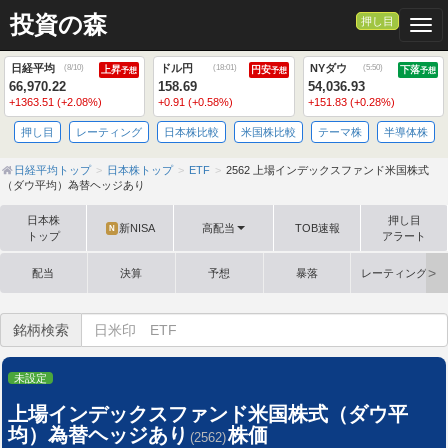
投資の森
押し目
Togg
日経平均
ドル円
NYダウ
(
8/10
)
(
18:01
)
(
5:50
)
上昇
円安
下落
予想
予想
予想
66,970.22
158.69
54,036.93
+1363.51 (+2.08%)
+0.91 (+0.58%)
+151.83 (+0.28%)
押し目
レーティング
日本株比較
米国株比較
テーマ株
半導体株
日経平均トップ
日本株トップ
ETF
2562 上場インデックスファンド米国株式
（ダウ平均）為替ヘッジあり
日本株
押し目
新NISA
高配当
TOB速報
N
トップ
アラート
配当
決算
予想
暴落
レーティング格
銘柄検索
未設定
上場インデックスファンド米国株式（ダウ平
均）為替ヘッジあり
株価
(2562)