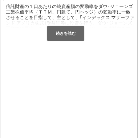
信託財産の１口あたりの純資産額の変動率をダウ･ジョーンズ
工業株価平均（ＴＴＭ、円建て、円ヘッジ）の変動率に一致
させることを目指して、主として、｢インデックス マザーファ
ンド アメリカ株式｣受益証券に投資を行う。ダウ･ジョーンズ
工業株価平均（ＴＴＭ、円建て、円ヘッジ）への連動率を向
上させるため、資金動向に応じて有価証券指数等先物取引等
（ダウ･ジョーンズ工業株価平均を対象とする先物取引とす
る。）を行う場合がある。実質外貨建資産については、為替
変動リスクの低減を図るため、原則として対円での為替ヘッ
ジを行う。