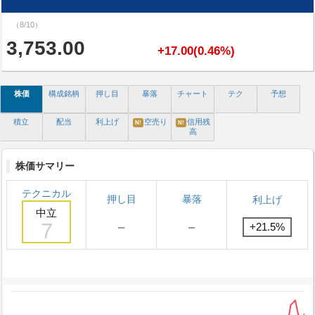
（8/10）
3,753.00
+17.00(0.46%)
株価
構成銘柄
押し目
暴落
チャート
テク
予想
積立
配当
利上げ
空売り
信用残
N!
N!
高
株価サマリー
テクニカル
押し目
暴落
利上げ
中立
7
－
－
+21.5%