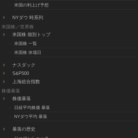
米国の利上げ予想
NYダウ 時系列
米国株／世界株
米国株 個別トップ
米国株 一覧
米国株 休場日
ナスダック
S&P500
上海総合指数
株価暴落
株価暴落
日経平均株価 暴落
NYダウ平均 暴落
暴落の歴史