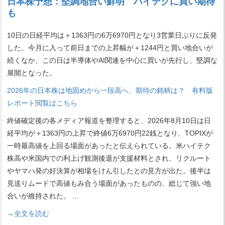
日本株予想：堅調地合い鮮明 ハイテクに買い期待
も
10日の日経平均は＋1363円の6万6970円となり3営業日ぶりに反発
した。今月に入って前日までの上昇幅が＋1244円と買い地合いが
続くなか、この日は半導体やAI関連を中心に買いが先行し、堅調な
展開となった。
2026年の日本株は地固めから一段高へ、期待の銘柄は？ 有料版
レポート閲覧はこちら
終値確定後の各メディア報道を整理すると、2026年8月10日は日
経平均が＋1363円の上昇で終値6万6970円22銭となり、TOPIXが
一時最高値を上回る場面があったと伝えられている。米ハイテク
株高や米国内での利上げ観測後退が支援材料とされ、リクルート
やヤマハ発の好決算が相場をけん引したとの見方が出た。後半は
見送りムードで高値もみ合う場面があったものの、総じて強い地
合いが維持された。
...
→全文を読む