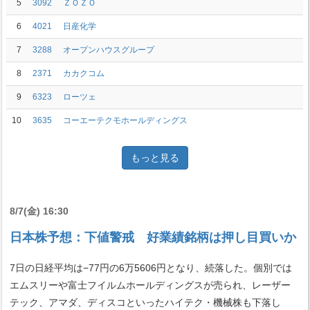
5
3092
ＺＯＺＯ
6
4021
日産化学
7
3288
オープンハウスグループ
8
2371
カカクコム
9
6323
ローツェ
10
3635
コーエーテクモホールディングス
もっと見る
8/7(金) 16:30
日本株予想：下値警戒 好業績銘柄は押し目買いか
7日の日経平均は−77円の6万5606円となり、続落した。個別では
エムスリーや富士フイルムホールディングスが売られ、レーザー
テック、アマダ、ディスコといったハイテク・機械株も下落し