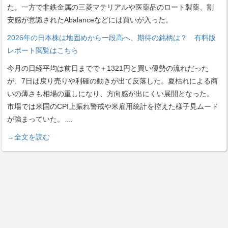
た。一方で非鉄金属の三菱マテリアルや医薬品のロート製薬、割
安感が意識されたAbalanceなどには買いが入った。
2026年の日本株は地固めから一段高へ、期待の銘柄は？ 有料版
レポート閲覧はこちら
今月の日経平均は前日までで＋1321円と買い優勢の流れだった
が、7日は戻り売りや利確の動きが出て反落した。夏枯れによる商
いの薄さも相場の重しになり、方向感が出にくい展開となった。
市場では米国のCPI上振れ警戒や米雇用統計を控えた様子見ムード
が強まっていた。
...
→全文を読む