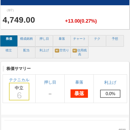
（8/7）
4,749.00
+13.00(0.27%)
株価
構成銘柄
押し目
暴落
チャート
テク
予想
積立
配当
利上げ
空売り
信用残
N!
N!
高
株価サマリー
テクニカル
押し目
暴落
利上げ
中立
6
－
暴落
0.0%