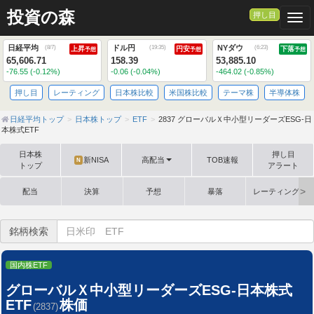
投資の森
押し目
Togg
日経平均
ドル円
NYダウ
(
8/7
)
(
19:35
)
(
6:23
)
上昇
円安
下落
予想
予想
予想
65,606.71
158.39
53,885.10
-76.55 (-0.12%)
-0.06 (-0.04%)
-464.02 (-0.85%)
押し目
レーティング
日本株比較
米国株比較
テーマ株
半導体株
日経平均トップ
日本株トップ
ETF
2837 グローバルＸ中小型リーダーズESG-日
本株式ETF
日本株
押し目
新NISA
高配当
TOB速報
N
トップ
アラート
配当
決算
予想
暴落
レーティング格
銘柄検索
国内株ETF
グローバルＸ中小型リーダーズESG-日本株式
ETF
株価
(2837)