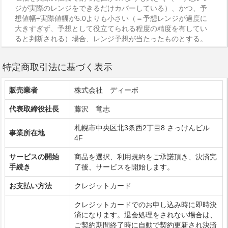
ジが実際のレンジをできるだけカバーしている）、かつ、予
想値幅÷実際値幅が5.0よりも小さい（＝予想レンジが過度に
大きすぎず、予想として役立てられる程度の精度を有してい
ると判断される）場合、レンジ予想が当たったものとする。
特定商取引法に基づく表示
販売業者
株式会社 ディーボ
代表取締役社長
藤沢 竜志
札幌市中央区北3条西2丁目8 さっけんビル
事業所在地
4F
サービスの開始
商品を選択、利用規約をご承諾頂き、決済完
手続き
了後、サービスを開始します。
お支払い方法
クレジットカード
クレジットカードでのお申し込み時に即時決
済になります。退会処理をされない場合は、
ご契約期間終了時に自動で契約更新され決済