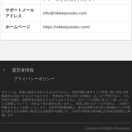
サポートメール
info@nikkeiyosoku.com
アドレス
ホームページ
https://nikkeiyosoku.com/
運営者情報
プライバシーポリシー
当サイトは、投資の勧誘を目的とするものではなく、投資判断の参考として投資一般に関する情
報提供を目的とするものであります。 将来的な予想に関する情報は、あくまで予想であり、その
内容の正確性、信頼性等を保証するものではありません。当サイトの情報に基づいて被ったいか
なる損害についても、当社は一切の責任を負いません。 投資に関するすべての決定は、ご自身で
判断されるようお願いいたします。日経平均株価指数は、東京証券取引所1部上場銘柄のうち市場
を代表する225銘柄で構成される株価平均指数です。日経平均株価の著作権は日本経済新聞社に帰
属します。
(c)devo All Rights Reserved.