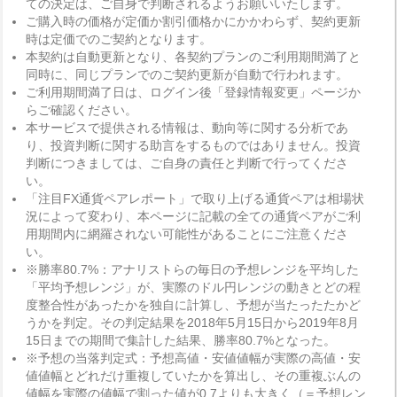
ての決定は、ご自身で判断されるようお願いいたします。
ご購入時の価格が定価か割引価格かにかかわらず、契約更新
時は定価でのご契約となります。
本契約は自動更新となり、各契約プランのご利用期間満了と
同時に、同じプランでのご契約更新が自動で行われます。
ご利用期間満了日は、ログイン後「登録情報変更」ページか
らご確認ください。
本サービスで提供される情報は、動向等に関する分析であ
り、投資判断に関する助言をするものではありません。投資
判断につきましては、ご自身の責任と判断で行ってくださ
い。
「注目FX通貨ペアレポート」で取り上げる通貨ペアは相場状
況によって変わり、本ページに記載の全ての通貨ペアがご利
用期間内に網羅されない可能性があることにご注意くださ
い。
※勝率80.7%：アナリストらの毎日の予想レンジを平均した
「平均予想レンジ」が、実際のドル円レンジの動きとどの程
度整合性があったかを独自に計算し、予想が当たったたかど
うかを判定。その判定結果を2018年5月15日から2019年8月
15日までの期間で集計した結果、勝率80.7%となった。
※予想の当落判定式：予想高値・安値値幅が実際の高値・安
値値幅とどれだけ重複していたかを算出し、その重複ぶんの
値幅を実際の値幅で割った値が0.7よりも大きく（＝予想レン