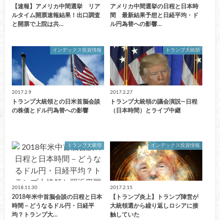
【速報】アメリカ中間選挙 リア
アメリカ中間選挙の日程と日本時
ルタイム開票速報結果！出口調査
間 最新結果予想と日経平均・ド
と開票で上院は共…
ル円為替への影響…
インデックス投資情報
トランプ大統領
2017.2.9
2017.2.27
トランプ大統領との日米首脳会談
トランプ大統領の議会演説―日程
の株価とドル円為替への影響
（日本時間）とライブ中継
トランプ大統領
インデックス投資情報
2018.11.30
2017.2.15
2018年米中首脳会談の日程と日本
【トランプ炎上】トランプ陣営が
時間－どうなるドル円・日経平
大統領選から繰り返しロシアに接
均？トランプ大…
触していた