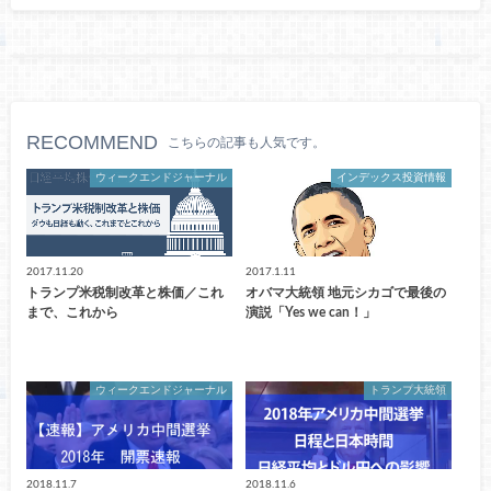
RECOMMEND
こちらの記事も人気です。
ウィークエンドジャーナル
インデックス投資情報
2017.11.20
2017.1.11
トランプ米税制改革と株価／これ
オバマ大統領 地元シカゴで最後の
まで、これから
演説「Yes we can！」
ウィークエンドジャーナル
トランプ大統領
2018.11.7
2018.11.6