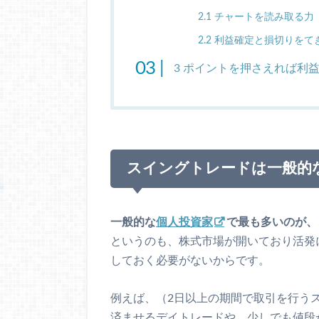
2.1
チャートを読み取る力
2.2
利益確定と損切りをて
3
ポイントを押さえれば利益
スイングトレードは一般的
一般的な
個人投資家
で最も多いのが、
というのも、株式市場が開いており活発
しておく必要がないからです。
例えば、（2日以上の期間で取引を行う
済ませるデイトレードや、少しでも値段