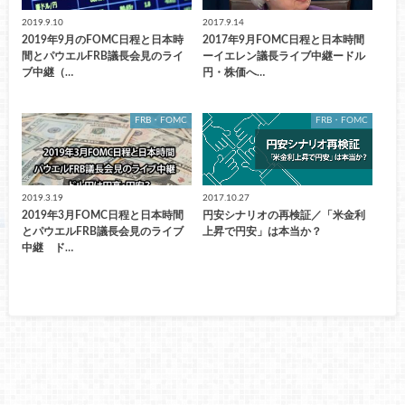
2019.9.10
2017.9.14
2019年9月のFOMC日程と日本時
2017年9月FOMC日程と日本時間
間とパウエルFRB議長会見のライ
ーイエレン議長ライブ中継ードル
ブ中継（…
円・株価へ…
FRB・FOMC
FRB・FOMC
2019.3.19
2017.10.27
2019年3月FOMC日程と日本時間
円安シナリオの再検証／「米金利
とパウエルFRB議長会見のライブ
上昇で円安」は本当か？
中継 ド…