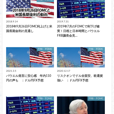
2018.9.14
2019.7.31
2018年9月26日FOMC利上げと米
2019年7月のFOMCで利下げ確
国長期金利の見通し
実！日程と日本時間とパウエル
FRB議長会見…
FRB・FOMC
FRB・FOMC
2021.3.5
2020.12.17
パウエル発言に安心感 年内110
リスクオンでドル全面安、欧通貨
円の声も ：ドル円FX予想
強い ：ドル円FX予想
FRB・FOMC
FRB・FOMC