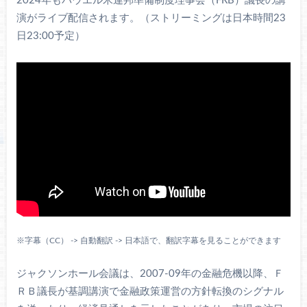
2024年もパウエル米連邦準備制度理事会（FRB）議長の講
演がライブ配信されます。（ストリーミングは日本時間23
日23:00予定）
※字幕（CC） -> 自動翻訳 -> 日本語で、翻訳字幕を見ることができます
ジャクソンホール会議は、2007-09年の金融危機以降、Ｆ
ＲＢ議長が基調講演で金融政策運営の方針転換のシグナル