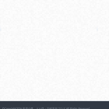
©Copyright2026 投資の森 ドル円・日経平均ブログ.All Rights Reserved.