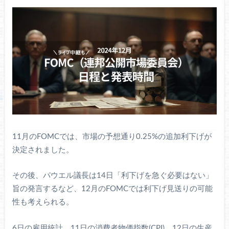
11月のFOMCでは、市場の予想通り0.25%の追加利下げが
決定されました。
その後、パウエル議長は14日「利下げを急ぐ必要はない」
旨の発言するなど、12月のFOMCでは利下げ見送りの可能
性も考えられる。
6日の雇用統計、11日の消費者物価指数(CPI)、12日の生産