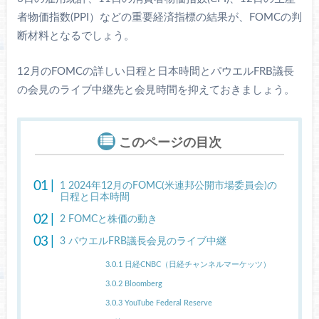
者物価指数(PPI）などの重要経済指標の結果が、FOMCの判
断材料となるでしょう。
12月のFOMCの詳しい日程と日本時間とパウエルFRB議長
の会見のライブ中継先と会見時間を抑えておきましょう。
このページの目次
1
2024年12月のFOMC(米連邦公開市場委員会)の
日程と日本時間
2
FOMCと株価の動き
3
パウエルFRB議長会見のライブ中継
3.0.1
日経CNBC（日経チャンネルマーケッツ）
3.0.2
Bloomberg
3.0.3
YouTube Federal Reserve