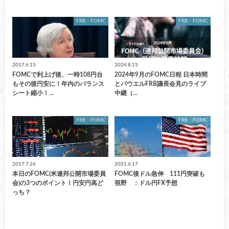
FRB・FOMC
FRB・FOMC
2017.6.15
2024.8.15
FOMCで利上げ後、一時108円台
2024年9月のFOMC日程 日本時間
もその後円安に！年内のバランス
とパウエルFRB議長会見のライブ
シート縮小！…
中継（…
FRB・FOMC
FRB・FOMC
2017.7.26
2021.6.17
本日のFOMC(米連邦公開市場委員
FOMC後ドル急伸 111円突破も
会)の3つのポイント！円安円高ど
視野 ：ドル円FX予想
っち？