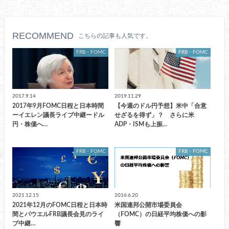
RECOMMEND
こちらの記事も人気です。
FRB・FOMC
FRB・FOMC
2017.9.14
2019.11.29
2017年9月FOMC日程と日本時間
【今週のドル円予想】米中「合意
ーイエレン議長ライブ中継ードル
せざるを得ず」？ さらに米
円・株価へ…
ADP・ISMも上振…
FRB・FOMC
FRB・FOMC
2021.12.15
2016.6.20
2021年12月のFOMC日程と日本時
米国連邦公開市場委員会
間とパウエルFRB議長会見のライ
（FOMC）の日経平均株価への影
ブ中継…
響