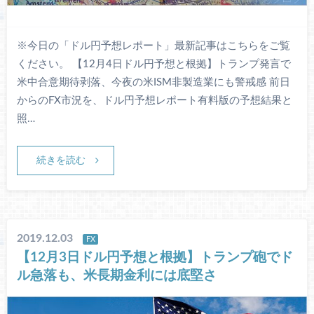
※今日の「ドル円予想レポート」最新記事はこちらをご覧
ください。 【12月4日ドル円予想と根拠】トランプ発言で
米中合意期待剥落、今夜の米ISM非製造業にも警戒感 前日
からのFX市況を、ドル円予想レポート有料版の予想結果と
照…
続きを読む
2019.12.03
FX
【12月3日ドル円予想と根拠】トランプ砲でド
ル急落も、米長期金利には底堅さ