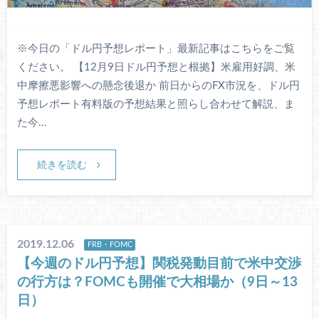
※今日の「ドル円予想レポート」最新記事はこちらをご覧
ください。 【12月9日ドル円予想と根拠】米雇用好調、米
中摩擦悪影響への懸念後退か 前日からのFX市況を、ドル円
予想レポート有料版の予想結果と照らし合わせて解説、ま
た今…
続きを読む
2019.12.06
FRB・FOMC
【今週のドル円予想】関税発動目前で米中交渉
の行方は？FOMCも開催で大相場か（9日～13
日）