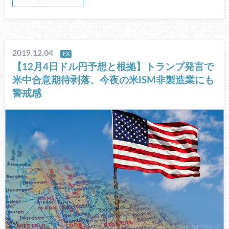
2019.12.04
FX
【12月4日ドル円予想と根拠】トランプ発言で
米中合意期待剥落、今夜の米ISM非製造業にも
警戒感