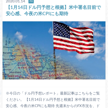
2020.01.14
FX
【1月14日ドル円予想と根拠】米中署名目前で
安心感、今夜の米CPIにも期待
※今日の「ドル円予想レポート」最新記事はこちらをご覧
ください。 【1月14日ドル円予想と根拠】米中署名目前で
安心感、今夜の米CPIにも期待 先週末からのFX市況を、ド