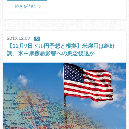
続きを読む
2019.12.09
FX
【12月9日ドル円予想と根拠】米雇用は絶好
調、米中摩擦悪影響への懸念後退か