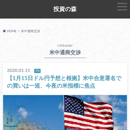
投資の森
HOME
米中通商交渉
CATEGORY
米中通商交渉
2020.01.15
FX
【1月15日ドル円予想と根拠】米中合意署名で
の買いは一巡、今夜の米指標に焦点