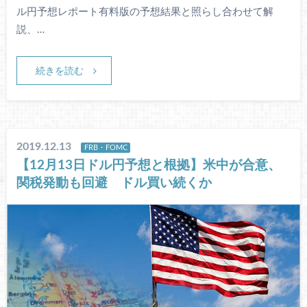
ル円予想レポート有料版の予想結果と照らし合わせて解
説、…
続きを読む
2019.12.13
FRB・FOMC
【12月13日ドル円予想と根拠】米中が合意、
関税発動も回避 ドル買い続くか