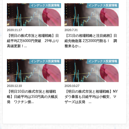
インデックス投資情報
インデックス投資情報
2020.11.17
2020.7.31
【明日の株式市況と相場戦略】日
【31日の相場戦略と注目銘柄】日
経平均2万6000円突破 29年ぶり
経先物急落 2万2000円割る！ 調
高値更新！…
整来るか…
インデックス投資情報
インデックス投資情報
2020.12.10
2020.10.27
【明日10日の株式市況と相場戦
【明日の株式市況と相場戦略】NY
略】日経平均は350円高の大幅反
ダウ暴落も日経平均は小幅安、マ
発 ワクチン接…
ザーズは反発 …