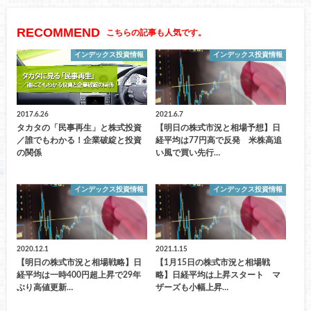
RECOMMEND
こちらの記事も人気です。
インデックス投資情報
インデックス投資情報
2017.6.26
2021.6.7
タカタの「民事再生」と株式投資
【明日の株式市況と相場予想】日
／誰でもわかる！企業破綻と投資
経平均は77円高で反発 米株高追
の関係
い風で買い先行…
インデックス投資情報
インデックス投資情報
2020.12.1
2021.1.15
【明日の株式市況と相場戦略】日
【1月15日の株式市況と相場戦
経平均は一時400円超上昇で29年
略】日経平均は上昇スタート マ
ぶり高値更新…
ザーズも小幅上昇…