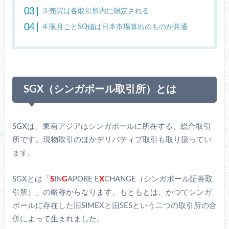
3
売買は各取引所内に限定される
4
限月ごとSQ値は日本市場算出のものが共通
SGX（シンガポール取引所）とは
SGXは、東南アジアはシンガポールに所在する、総合取引
所です。現物取引のほかデリバティブ取引も取り扱ってい
ます。
SGXとは「
S
IN
G
APORE E
X
CHANGE（シンガポール証券取
引所）」の略称からなります。もともとは、かつてシンガ
ポールに存在した旧SIMEXと旧SESという二つの取引所の合
併によって生まれました。