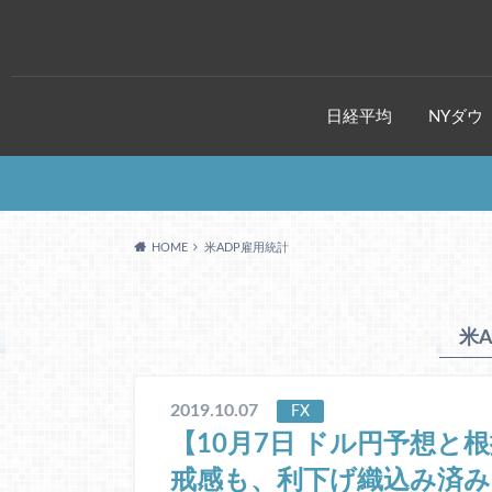
日経平均
NYダウ
HOME
米ADP雇用統計
米
2019.10.07
FX
【10月7日 ドル円予想と
戒感も、利下げ織込み済み