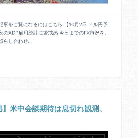
事をご覧になるにはこちら 【10月2日 ドル円予
のADP雇用統計に警戒感 今日までのFX市況を、
照らし合わせ…
根拠】米中会談期待は息切れ観測、