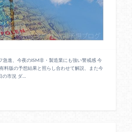
フ急進、今夜のISM非・製造業にも強い警戒感 今
ト有料版の予想結果と照らし合わせて解説、また今
日の市況 ダ…