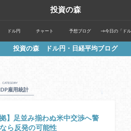
投資の森
ドル円
チャート
予想ブログ
→今日の「ド
投資の森 ドル円・日経平均ブログ
CATEGORY
ADP雇用統計
根拠】足並み揃わぬ米中交渉へ警
なら反発の可能性