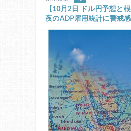
【10月2日 ドル円予想と
夜のADP雇用統計に警戒感