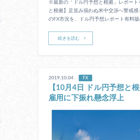
※最新の「ドル円予想と根拠」レポートを
と根拠】足並み揃わぬ米中交渉へ警戒感
のFX市況を、ドル円予想レポート有料版
続きを読む
2019.10.04
FX
【10月4日 ドル円予想と
雇用に下振れ懸念浮上