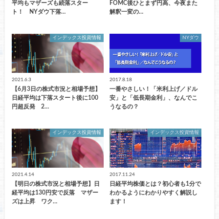
平均もマザーズも続落スター
FOMC後ひとまず円高、今夜また
ト！ NYダウ下落…
解釈一変の…
インデックス投資情報
NYダウ
2021.6.3
2017.8.18
【6月3日の株式市況と相場予想】
一番やさしい！「米利上げ／ドル
日経平均は下落スタート後に100
安」と「低長期金利」、なんでこ
円超反発 2…
うなるの？
インデックス投資情報
インデックス投資情報
2021.4.14
2017.11.24
【明日の株式市況と相場予想】日
日経平均株価とは？初心者も1分で
経平均は130円安で反落 マザー
わかるようにわかりやすく解説し
ズは上昇 ワク…
ます！