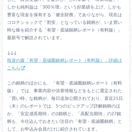
しかも純利益は「300％増」という好業績を上げ、しかも
豊富な現金を保有する「健全財務」でありながら、現在は
コロナショックで「割安」となっている銘柄が、いま買い
時な株を紹介する「有望・底値銘柄レポート（有料版）」
最新号で解説されています。
↓↓↓
投資の森「有望・底値圏銘柄レポート（有料版）」詳細は
こちら
この銘柄のほかにも、「有望・底値圏銘柄レポート（有料
版）」では、事業内容や決算情報などをもとに選定された
「買い時」な銘柄が、毎日追加公開されており、直近21日
（木）のレポートでは、5つのピックアップ詳解銘柄のほ
か、「安定成長期待」の2銘柄と、「高配当期待」の27銘
柄も、今仕込んでおきたい注目の「有望・底値圏銘柄」と
して、お申込み会員だけに紹介されています。