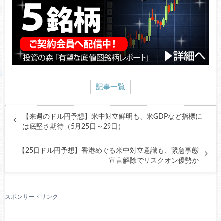
記事一覧
【来週のドル円予想】米中対立鮮明も、米GDPなど指標に
は底堅さ期待（5月25日～29日）
【25日ドル円予想】香港めぐる米中対立意識も、緊急事態
宣言解除でリスクオン優勢か
スポンサードリンク