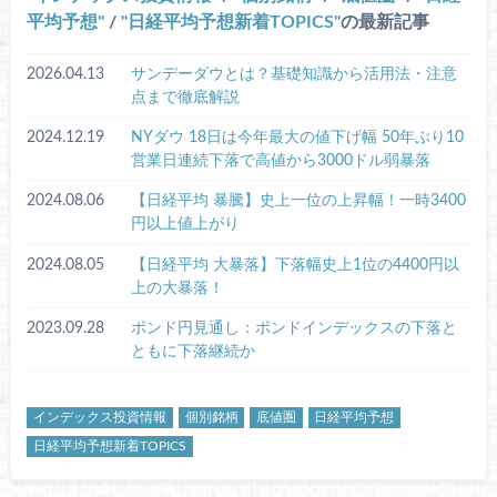
平均予想
/
日経平均予想新着TOPICS
の最新記事
2026.04.13
サンデーダウとは？基礎知識から活用法・注意
点まで徹底解説
2024.12.19
NYダウ 18日は今年最大の値下げ幅 50年ぶり10
営業日連続下落で高値から3000ドル弱暴落
2024.08.06
【日経平均 暴騰】史上一位の上昇幅！一時3400
円以上値上がり
2024.08.05
【日経平均 大暴落】下落幅史上1位の4400円以
上の大暴落！
2023.09.28
ポンド円見通し：ポンドインデックスの下落と
ともに下落継続か
インデックス投資情報
個別銘柄
底値圏
日経平均予想
日経平均予想新着TOPICS