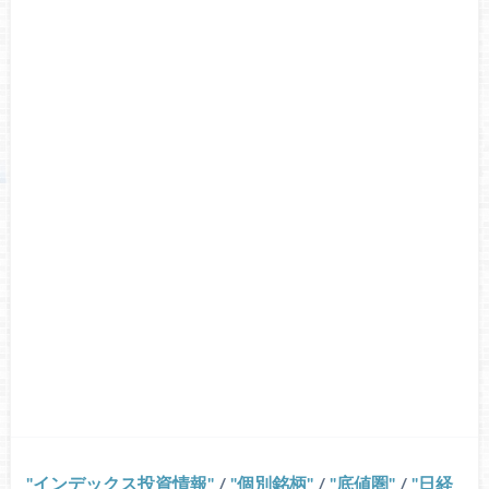
インデックス投資情報
/
個別銘柄
/
底値圏
/
日経