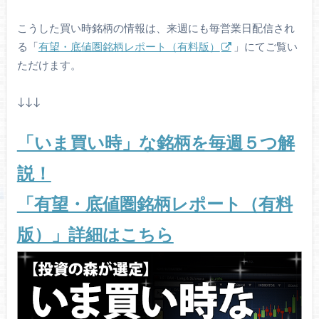
こうした買い時銘柄の情報は、来週にも毎営業日配信され
る「
有望・底値圏銘柄レポート（有料版）
」にてご覧い
ただけます。
↓↓↓
「いま買い時」な銘柄を毎週５つ解
説！
「有望・底値圏銘柄レポート（有料
版）」詳細はこちら