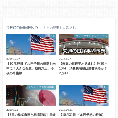
RECOMMEND
こちらの記事も人気です。
FX
ウィークエンドジャーナル
2019.10.29
2019.9.27
【10月29日 ドル円予想の根拠】米
【来週の日経平均見通し】9/30～
中に「大きな合意」期待浮上、今
10/4 消費税増税は影響あるか？
夜の米指標…
2万30…
インデックス投資情報
FX
2020.12.8
2019.10.31
【8日の株式市況と相場戦略】日経
【10月31日 ドル円予想の根拠】