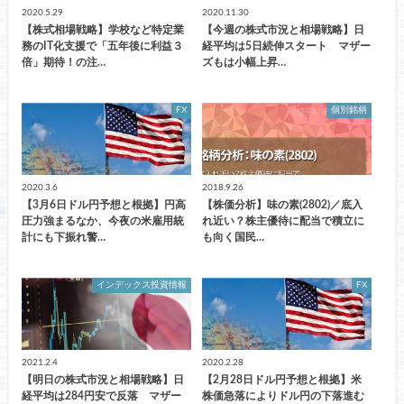
2020.5.29
2020.11.30
【株式相場戦略】学校など特定業
【今週の株式市況と相場戦略】日
務のIT化支援で「五年後に利益３
経平均は5日続伸スタート マザー
倍」期待！の注…
ズもは小幅上昇…
FX
個別銘柄
2020.3.6
2018.9.26
【3月6日ドル円予想と根拠】円高
【株価分析】味の素(2802)／底入
圧力強まるなか、今夜の米雇用統
れ近い？株主優待に配当で積立に
計にも下振れ警…
も向く国民…
インデックス投資情報
FX
2021.2.4
2020.2.28
【明日の株式市況と相場戦略】日
【2月28日ドル円予想と根拠】米
経平均は284円安で反落 マザー
株価急落によりドル円の下落進む