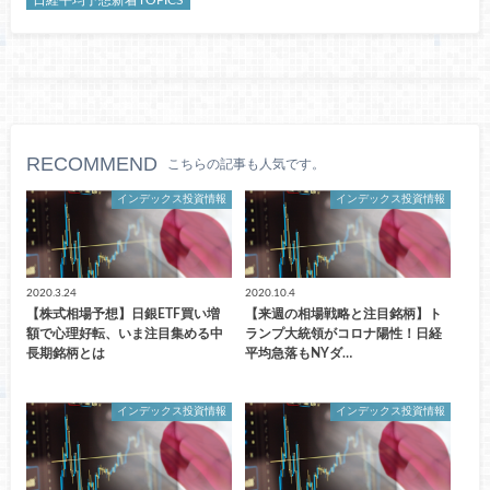
日経平均予想新着TOPICS
RECOMMEND
こちらの記事も人気です。
インデックス投資情報
インデックス投資情報
2020.3.24
2020.10.4
【株式相場予想】日銀ETF買い増
【来週の相場戦略と注目銘柄】ト
額で心理好転、いま注目集める中
ランプ大統領がコロナ陽性！日経
長期銘柄とは
平均急落もNYダ…
インデックス投資情報
インデックス投資情報