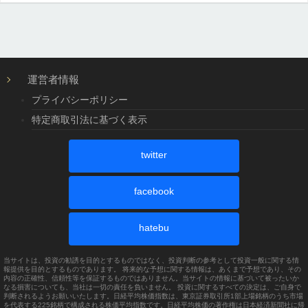
運営者情報
プライバシーポリシー
特定商取引法に基づく表示
twitter
facebook
hatebu
当サイトは、投資の勧誘を目的とするものではなく、投資判断の参考として投資一般に関する情
報提供を目的とするものであります。 将来的な予想に関する情報は、あくまで予想であり、その
内容の正確性、信頼性等を保証するものではありません。当サイトの情報に基づいて被ったいか
なる損害についても、当社は一切の責任を負いません。 投資に関するすべての決定は、ご自身で
判断されるようお願いいたします。日経平均株価指数は、東京証券取引所1部上場銘柄のうち市場
を代表する225銘柄で構成される株価平均指数です。日経平均株価の著作権は日本経済新聞社に帰