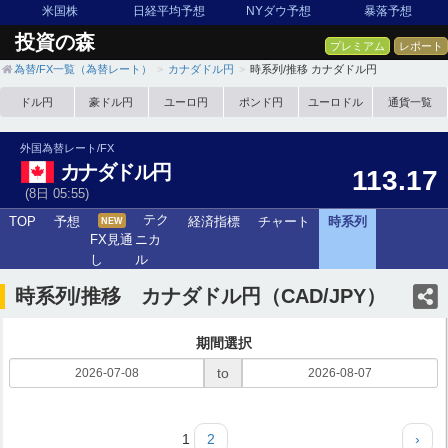
米国株
日経平均予想
NYダウ予想
暴落予想
投資の森
プレミアム
レポート
為替/FX一覧（為替レート）
カナダドル円
時系列/推移 カナダドル円
ドル円
豪ドル円
ユーロ円
ポンド円
ユーロドル
通貨一覧
外国為替レート/FX
カナダドル円
113.17
(8日 05:55)
テク
TOP
予想
経済指標
チャート
時系列
NEW
FX見通
ニカ
し
ル
時系列/推移 カナダドル円（CAD/JPY）
期間選択
to
1
2
›