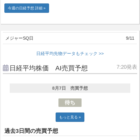
今週の日経予想 詳細 »
メジャーSQ日
9/11
日経平均先物データもチェック >>
7:20発表
日経平均株価 AI売買予想
8月7日 売買予想
待ち
もっと見る »
過去3日間の売買予想