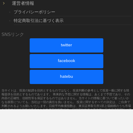
運営者情報
プライバシーポリシー
特定商取引法に基づく表示
SNSリンク
twitter
facebook
hatebu
当サイトは、投資の勧誘を目的とするものではなく、投資判断の参考として投資一般に関する情
報提供を目的とするものであります。 将来的な予想に関する情報は、あくまで予想であり、その
内容の正確性、信頼性等を保証するものではありません。当サイトの情報に基づいて被ったいか
なる損害についても、当社は一切の責任を負いません。 投資に関するすべての決定は、ご自身で
判断されるようお願いいたします。日経平均株価指数は、東京証券取引所1部上場銘柄のうち市場
を代表する225銘柄で構成される株価平均指数です。日経平均株価の著作権は日本経済新聞社に帰
属します。
(c)devo All Rights Reserved.