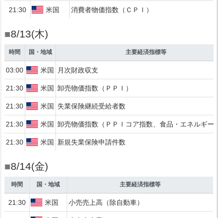
21:30
米国
消費者物価指数（ＣＰＩ）
■
8/13(木)
時間
国・地域
主要経済指標等
03:00
米国
月次財政収支
21:30
米国
卸売物価指数（ＰＰＩ）
21:30
米国
失業保険継続受給者数
21:30
米国
卸売物価指数（ＰＰＩコア指数、食品・エネルギー
21:30
米国
新規失業保険申請件数
■
8/14(金)
時間
国・地域
主要経済指標等
21:30
米国
小売売上高（除自動車）