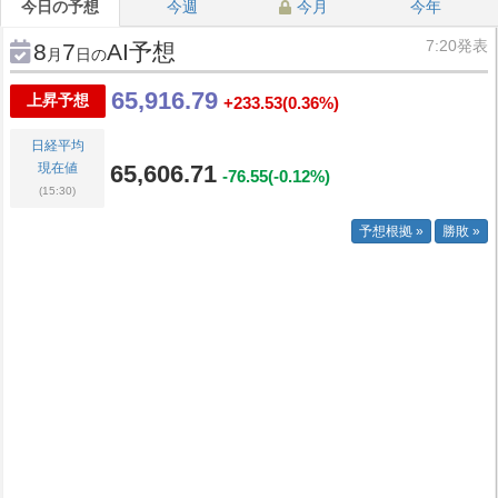
今日の予想
今週
今月
今年
7:20発表
8
7
AI予想
月
日の
65,916.79
上昇予想
+233.53
(0.36%)
日経平均
現在値
65,606.71
-76.55
(-0.12%)
(15:30)
予想根拠 »
勝敗 »