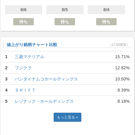
8/6
8/5
8/4
待ち
待ち
待ち
値上がり銘柄チャート比較
（17:00更新）
1
三菱マテリアル
15.71%
2
フジクラ
12.82%
3
バンダイナムコホールディングス
10.50%
4
ＳＨＩＦＴ
8.39%
5
レゾナック・ホールディングス
8.18%
もっと見る »