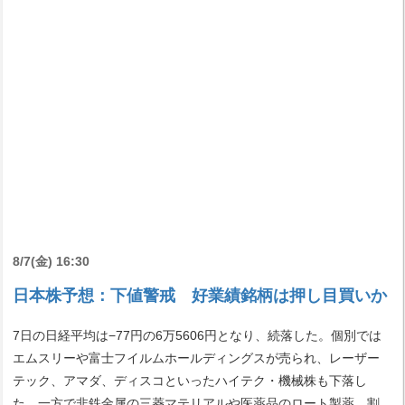
8/7(金) 16:30
日本株予想：下値警戒 好業績銘柄は押し目買いか
7日の日経平均は−77円の6万5606円となり、続落した。個別では
エムスリーや富士フイルムホールディングスが売られ、レーザー
テック、アマダ、ディスコといったハイテク・機械株も下落し
た。一方で非鉄金属の三菱マテリアルや医薬品のロート製薬、割