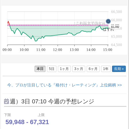
66,500
66,000
↑これ以上で当たり
↓これ以下ではずれ
65,683
65,592
65,500
はずれ
65,000
64,500
09:00
10:00
11:00
12:00
13:00
14:00
15:00
本日
5日
1ヶ月
3ヶ月
6ヶ月
1年
長期 »
今、プロが注目している『格付け・レーティング』上位銘柄 >>
週）3日 07:10 今週の予想レンジ
下限
上限
59,948 - 67,321