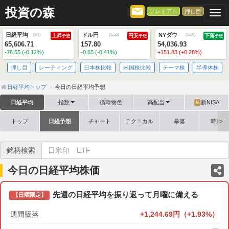
投資の森
プレミアム
押し目
Togg
日経平均
ドル円
NYダウ
(
8/7
)
(
5:55
)
(
5:50
)
上昇
円安
下落
予想
予想
予想
65,606.71
157.80
54,036.93
-76.55 (-0.12%)
-0.65 (-0.41%)
+151.83 (+0.28%)
押し目
レーティング
日本株比較
米国株比較
テーマ株
半導体株
日経平均トップ
今日の日経平均予想
日経平均
指数
循環物色
高配当
新NISA
N
トップ
日経予想
チャート
テクニカル
暴落
時系列
銘柄検索
今日の日経平均株価
先週の日経平均を振り返って月曜に備える
【日曜限定】
週間騰落
+1,244.69円（+1.93%）