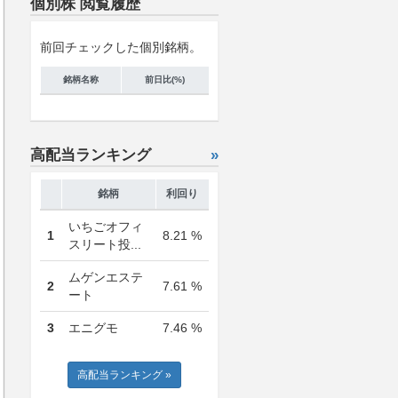
個別株 閲覧履歴
前回チェックした個別銘柄。
銘柄名称
前日比(%)
高配当ランキング
»
銘柄
利回り
いちごオフィ
1
8.21 %
スリート投...
ムゲンエステ
2
7.61 %
ート
3
エニグモ
7.46 %
高配当ランキング »