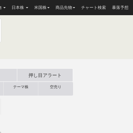
物
日本株
米国株
商品先物
チャート検索
暴落予想
押し目
アラート
テーマ株
空売り