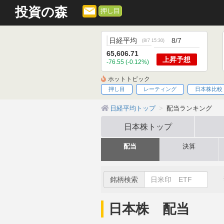
投資の森
押し目
日経平均
8/7
(
8/7 15:30
)
65,606.71
上昇
予想
-76.55 (-0.12%)
ホットトピック
押し目
レーティング
日本株比較
日経平均トップ
配当ランキング
日本株
トップ
配当
決算
銘柄検索
日本株 配当