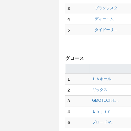
3
ブランジスタ
4
ディーエム...
5
ダイドーリ...
グロース
1
ＬＡホール...
2
ギックス
3
GMOTECHホ...
4
Ｅｎｊｉｎ
5
ブロードマ...