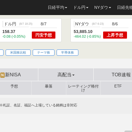
日経平均
ドル円
NYダウ
日経先
ドル円
8/7
NYダウ
8/6
(
8/7 18:25
)
(
8/7 6:23
)
158.37
53,885.10
円安
予想
上昇
予想
-0.08 (-0.05%)
-464.02 (-0.85%)
米国株比較
テーマ株
半導体株
新NISA
高配当
TOB速報
N
予想
暴落
レーティング格付
ETF
け
※札証、名証、福証へ上場している銘柄は非対応