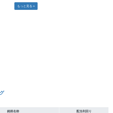
もっと見る »
グ
銘柄名称
配当利回り