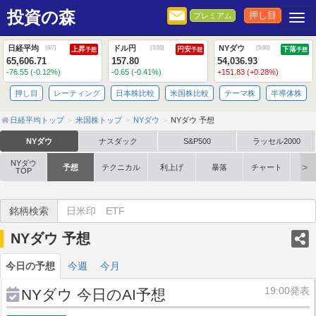
投資の森
押し目
プレミアム
Togg
日経平均
ドル円
NYダウ
(
8/7
)
(
5:55
)
(
5:50
)
上昇
円安
下落
予想
予想
予想
65,606.71
157.80
54,036.93
-76.55 (-0.12%)
-0.65 (-0.41%)
+151.83 (+0.28%)
押し目
レーティング
日本株比較
米国株比較
テーマ株
半導体株
日経平均トップ
米国株トップ
NYダウ
NYダウ 予想
NYダウ
ナスダック
S&P500
ラッセル2000
NYダウ
予想
テクニカル
利上げ
暴落
チャート
時
TOP
銘柄検索
NYダウ 予想
今日の予想
今週
今月
19:00発表
NYダウ 今日のAI予想