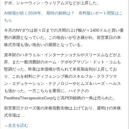
デポ、シャーウィン・ウィリアムズなどが上昇した。
AI相場が続く2026年。 期待の銘柄は？ 有料版レポート閲覧はこ
ちら
今月のNYダウは前々日までの月間の上げ幅が＋1400ドルと買い優
勢の展開となっていた。この地合いが引き継がれ、前営業日の米
株式市場も強い地合いの展開となっている。
資本財のハネウェル・インターナショナルやスリーエムなどが上
昇、また一般消費財のホーム・デポやアマゾン・ドット・コムも
堅調だった。昨夜は米債権が売られて米長期金利が上昇してお
り、これを材料にディフェンシブ株のスキルフル・クラフツマ
ン・エデュケーション・テクノロジーやヒムズ＆ハーズ・ヘルス
も強かった。一方こちらを重荷に、ハイテクの
PasitheaTherapeuticsCorpなど高PER銘柄の一角は売られた。
前営業日クローズ後の米株指数先物は上げており、週明けの米株
式市場は
...
→全文を読む