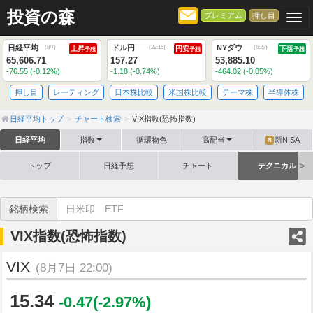
投資の森
プレミアム
押し目
Togg
日経平均
ドル円
NYダウ
(
8/7
)
(
22:15
)
(
6:23
)
上昇
円安
下落
予想
予想
予想
65,606.71
157.27
53,885.10
-76.55 (-0.12%)
-1.18 (-0.74%)
-464.02 (-0.85%)
押し目
レーティング
日本株比較
米国株比較
テーマ株
半導体株
日経平均トップ
チャート検索
VIX指数(恐怖指数)
日経平均
指数
循環物色
高配当
新NISA
N
トップ
日経予想
チャート
テクニカル
銘柄検索
VIX指数(恐怖指数)
VIX
(8月7日 22:00)
15.34
-0.47(-2.97%)