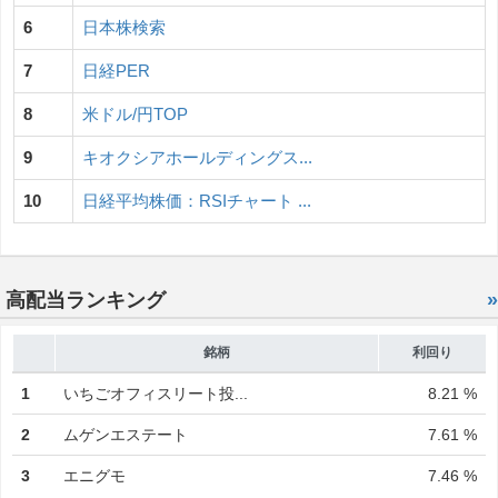
6
日本株検索
7
日経PER
8
米ドル/円TOP
9
キオクシアホールディングス...
10
日経平均株価：RSIチャート ...
高配当ランキング
»
銘柄
利回り
1
いちごオフィスリート投...
8.21 %
2
ムゲンエステート
7.61 %
3
エニグモ
7.46 %