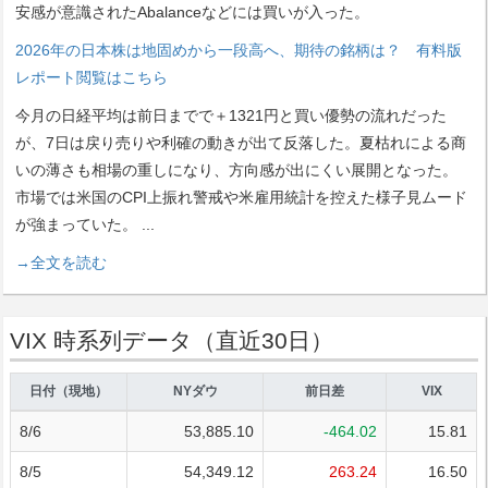
安感が意識されたAbalanceなどには買いが入った。
2026年の日本株は地固めから一段高へ、期待の銘柄は？ 有料版
レポート閲覧はこちら
今月の日経平均は前日までで＋1321円と買い優勢の流れだった
が、7日は戻り売りや利確の動きが出て反落した。夏枯れによる商
いの薄さも相場の重しになり、方向感が出にくい展開となった。
市場では米国のCPI上振れ警戒や米雇用統計を控えた様子見ムード
が強まっていた。
...
→全文を読む
VIX 時系列データ（直近30日）
日付（現地）
NYダウ
前日差
VIX
8/6
53,885.10
-464.02
15.81
8/5
54,349.12
263.24
16.50