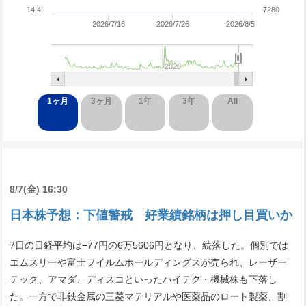
14.4
7280
2026/7/16
2026/7/26
2026/8/5
2020
1ヶ月
3ヶ月
1年
3年
All
8/7(金) 16:30
日本株予想：下値警戒 好業績銘柄は押し目買いか
7日の日経平均は−77円の6万5606円となり、続落した。個別では
エムスリーや富士フイルムホールディングスが売られ、レーザー
テック、アマダ、ディスコといったハイテク・機械株も下落し
た。一方で非鉄金属の三菱マテリアルや医薬品のロート製薬、割