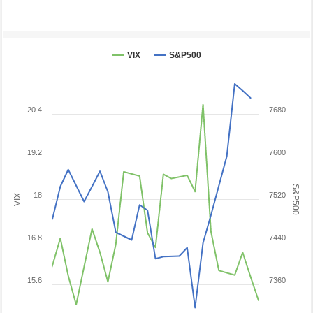
VIX
S&P500
20.4
7680
19.2
7600
S&P500
18
7520
VIX
16.8
7440
15.6
7360