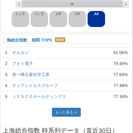
1ヶ月
3ヶ月
1年
3年
All
海総合指数 相関 TOP5
NEW!
1
オルガノ
81.06%
2
アオイ電子
79.49%
3
第一稀元素化学工業
77.60%
4
ティアンドエスグループ
77.48%
5
ＪＥＳＣＯホールディングス
77.34%
もっと見る ≫
上海総合指数 時系列データ（直近30日）