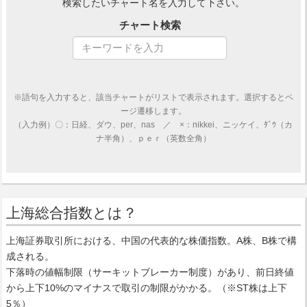
検索したいチャート名を入力して下さい。
チャート検索
※語句を入力すると、該当チャートがリストで表示されます。選択するとペ
ージ遷移します。
（入力例）〇：日経、ダウ、per、nas ／ ×：nikkei、ニッケイ、ﾀﾞｳ（カ
ナ半角）、ｐｅｒ（英数全角）
上海総合指数とは？
上海証券取引所における、中国の代表的な株価指数。A株、B株で構
成される。
下落時の値幅制限（サーキットブレーカー制度）があり、前日終値
から上下10%のマイナスで取引の制限がかかる。（※ST株は上下
5％）