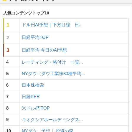
人気コンテンツトップ10
1
ドル円AI予想｜下方目線 日...
2
日経平均TOP
3
日経平均 今日のAI予想
4
レーティング・格付け 一覧...
5
NYダウ（ダウ工業株30種平均...
6
日本株検索
7
日経PER
8
米ドル/円TOP
9
キオクシアホールディングス...
10
NYダウ 予想｜ 投資の森