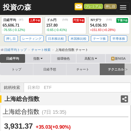
投資の森
プレミアム
押し目
Togg
日経平均
ドル円
NYダウ
(
8/7
)
(
5:55
)
(
5:50
)
上昇
円安
下落
予想
予想
予想
65,606.71
157.80
54,036.93
-76.55 (-0.12%)
-0.65 (-0.41%)
+151.83 (+0.28%)
押し目
レーティング
日本株比較
米国株比較
テーマ株
半導体株
日経平均トップ
チャート検索
上海総合指数 チャート
日経平均
指数
循環物色
高配当
新NISA
N
トップ
日経予想
チャート
テクニカル
銘柄検索
上海総合指数
上海総合指数
(7日 15:35)
3,931.37
+35.03(+0.90%)