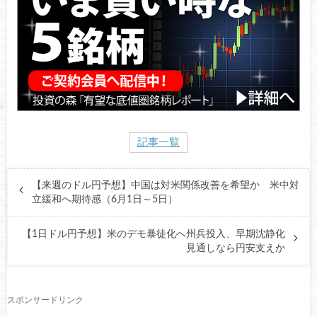
記事一覧
【来週のドル円予想】中国は対米関係改善を希望か 米中対
立緩和へ期待感（6月1日～5日）
【1日ドル円予想】米のデモ暴徒化へ州兵投入、早期沈静化
見通しなら円安支えか
スポンサードリンク