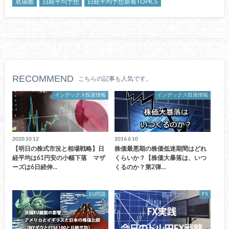
底値圏
日経平均予想
日経平均予想新着TOPICS
RECOMMEND
こちらの記事も人気です。
インデックス投資情報
インデックス投資情報
2020.10.12
2016.6.10
【明日の株式市況と相場戦略】日
株価最悪期の株価低迷期間はどれ
経平均は61円安の小幅下落 マザ
くらいか？【株価大暴落は、いつ
ーズは6日続伸…
くるのか？第2弾…
EU問題
FX