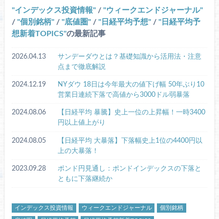
インデックス投資情報
/
ウィークエンドジャーナル
/
個別銘柄
/
底値圏
/
日経平均予想
/
日経平均予
想新着TOPICS
の最新記事
2026.04.13
サンデーダウとは？基礎知識から活用法・注意
点まで徹底解説
2024.12.19
NYダウ 18日は今年最大の値下げ幅 50年ぶり10
営業日連続下落で高値から3000ドル弱暴落
2024.08.06
【日経平均 暴騰】史上一位の上昇幅！一時3400
円以上値上がり
2024.08.05
【日経平均 大暴落】下落幅史上1位の4400円以
上の大暴落！
2023.09.28
ポンド円見通し：ポンドインデックスの下落と
ともに下落継続か
インデックス投資情報
ウィークエンドジャーナル
個別銘柄