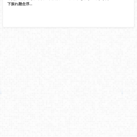
下振れ懸念浮…