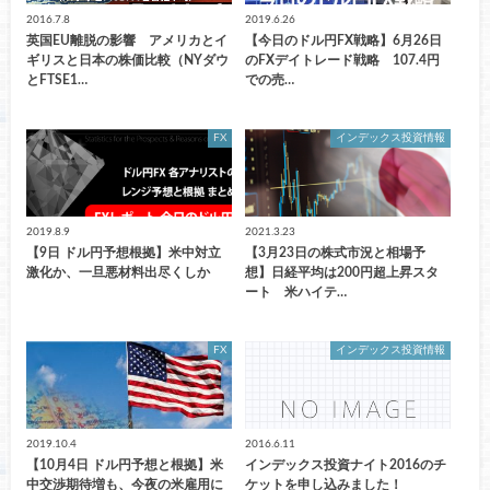
2016.7.8
2019.6.26
英国EU離脱の影響 アメリカとイ
【今日のドル円FX戦略】6月26日
ギリスと日本の株価比較（NYダウ
のFXデイトレード戦略 107.4円
とFTSE1…
での売…
FX
インデックス投資情報
2019.8.9
2021.3.23
【9日 ドル円予想根拠】米中対立
【3月23日の株式市況と相場予
激化か、一旦悪材料出尽くしか
想】日経平均は200円超上昇スタ
ート 米ハイテ…
FX
インデックス投資情報
2019.10.4
2016.6.11
【10月4日 ドル円予想と根拠】米
インデックス投資ナイト2016のチ
中交渉期待増も、今夜の米雇用に
ケットを申し込みました！