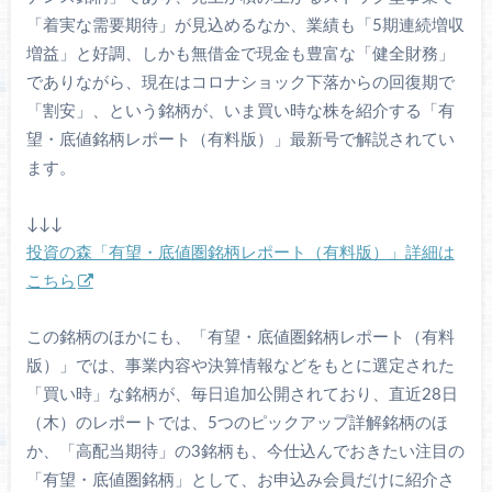
「着実な需要期待」が見込めるなか、業績も「5期連続増収
増益」と好調、しかも無借金で現金も豊富な「健全財務」
でありながら、現在はコロナショック下落からの回復期で
「割安」、という銘柄が、いま買い時な株を紹介する「有
望・底値銘柄レポート（有料版）」最新号で解説されてい
ます。
↓↓↓
投資の森「有望・底値圏銘柄レポート（有料版）」詳細は
こちら
この銘柄のほかにも、「有望・底値圏銘柄レポート（有料
版）」では、事業内容や決算情報などをもとに選定された
「買い時」な銘柄が、毎日追加公開されており、直近28日
（木）のレポートでは、5つのピックアップ詳解銘柄のほ
か、「高配当期待」の3銘柄も、今仕込んでおきたい注目の
「有望・底値圏銘柄」として、お申込み会員だけに紹介さ