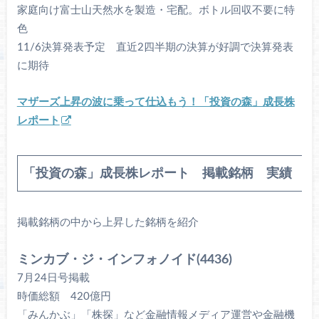
家庭向け富士山天然水を製造・宅配。ボトル回収不要に特
色
11/6決算発表予定 直近2四半期の決算が好調で決算発表
に期待
マザーズ上昇の波に乗って仕込もう！「投資の森」成長株
レポート
「投資の森」成長株レポート 掲載銘柄 実績
掲載銘柄の中から上昇した銘柄を紹介
ミンカブ・ジ・インフォノイド(4436)
7月24日号掲載
時価総額 420億円
「みんかぶ」「株探」など金融情報メディア運営や金融機