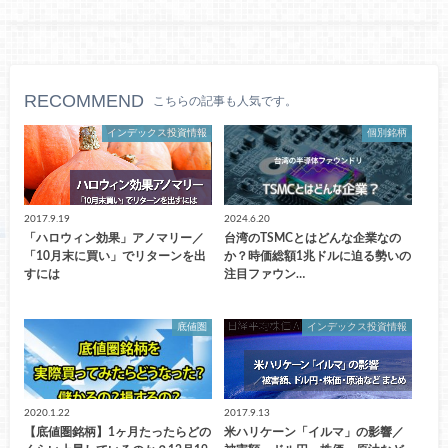
RECOMMEND
こちらの記事も人気です。
インデックス投資情報
個別銘柄
2017.9.19
2024.6.20
「ハロウィン効果」アノマリー／
台湾のTSMCとはどんな企業なの
「10月末に買い」でリターンを出
か？時価総額1兆ドルに迫る勢いの
すには
注目ファウン…
底値圏
インデックス投資情報
2020.1.22
2017.9.13
【底値圏銘柄】1ヶ月たったらどの
米ハリケーン「イルマ」の影響／