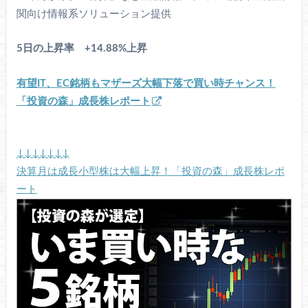
関向け情報系ソリューション提供
5日の上昇率 +14.88%上昇
有望IT、EC銘柄もマザーズ大幅下落で買い時チャンス！
「投資の森」成長株レポート
↓↓↓↓↓↓↓
決算月は成長小型株は大幅上昇！「投資の森」成長株レポ
ート