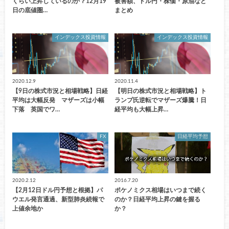
くらい上昇しているのか？12月19
被害額、ドル円・株価・原油など
日の底値圏…
まとめ
インデックス投資情報
インデックス投資情報
2020.12.9
2020.11.4
【9日の株式市況と相場戦略】日経
【明日の株式市況と相場戦略】ト
平均は大幅反発 マザーズは小幅
ランプ氏逆転でマザーズ爆騰！日
下落 英国でワ…
経平均も大幅上昇…
FX
日経平均予想
2020.2.12
2016.7.20
【2月12日ドル円予想と根拠】パ
ポケノミクス相場はいつまで続く
ウエル発言通過、新型肺炎続報で
のか？日経平均上昇の鍵を握る
上値余地か
か？