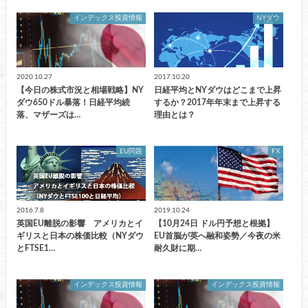
インデックス投資情報
NYダウ
2020.10.27
2017.10.20
【今日の株式市況と相場戦略】NY
日経平均とNYダウはどこまで上昇
ダウ650ドル暴落！日経平均続
するか？2017年年末まで上昇する
落、マザーズは…
理由とは？
EU問題
FX
2016.7.8
2019.10.24
英国EU離脱の影響 アメリカとイ
【10月24日 ドル円予想と根拠】
ギリスと日本の株価比較（NYダウ
EU首脳が英へ融和姿勢／今夜の米
とFTSE1…
耐久財に期…
インデックス投資情報
インデックス投資情報