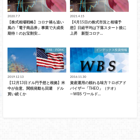
2020.7.7
2021.4.15
【株式相場戦略】コロナ禍も追い
【4月15日の株式市況と相場予
風の「電子商品券」事業で大成長
想】日経平均は下落スタート後に
期待！のお宝割安…
上昇 新型コロナ…
FRB・FOMC
インデックス投資情報
2019.12.13
2016.11.30
【12月13日ドル円予想と根拠】米
資産運用の頼れる味方？ロボアド
中が合意、関税発動も回避 ドル
バイザー「THEO」（テオ）
買い続くか
―WBS ワールド…