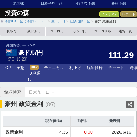
米国株
日経平均予想
NYダウ予想
暴落予想
投資の森
プレミアム
レポート
為替/FX一覧（為替レート）
豪ドル円
経済指標一覧
豪州 政策金利
ドル円
豪ドル円
ユーロ円
ポンド円
ユーロドル
通貨一覧
外国為替レート/FX
豪ドル/円
111.29
(7日 15:20)
TOP
予想
テクニカル
利上げ
経済指標
チャート
時
NEW
FX見通
し
銘柄検索
豪州 政策金利
(8/7)
現在値(%)
前回比
発表日
政策金利
4.35
+0.00
2026/6/16