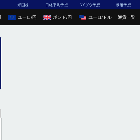
米国株
日経平均予想
NYダウ予想
暴落予想
円
ユーロ/円
ポンド/円
ユーロ/ドル
通貨一覧