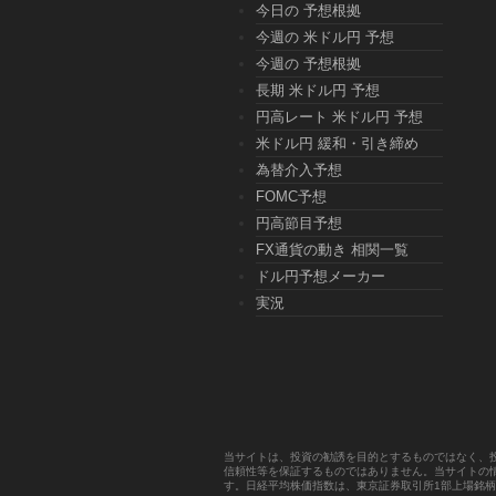
今日の 予想根拠
今週の 米ドル円 予想
今週の 予想根拠
長期 米ドル円 予想
円高レート 米ドル円 予想
米ドル円 緩和・引き締め
為替介入予想
FOMC予想
円高節目予想
FX通貨の動き 相関一覧
ドル円予想メーカー
実況
当サイトは、投資の勧誘を目的とするものではなく、
信頼性等を保証するものではありません。当サイトの
す。日経平均株価指数は、東京証券取引所1部上場銘柄