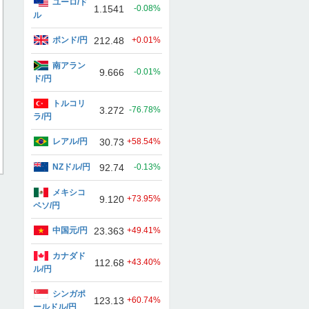
ユーロ/ド
1.1541
-0.08%
ル
ポンド/円
212.48
+0.01%
南アラン
9.666
-0.01%
ド/円
トルコリ
3.272
-76.78%
ラ/円
レアル/円
30.73
+58.54%
NZドル/円
92.74
-0.13%
メキシコ
9.120
+73.95%
ペソ/円
中国元/円
23.363
+49.41%
カナダド
112.68
+43.40%
ル/円
シンガポ
123.13
+60.74%
ールドル/円