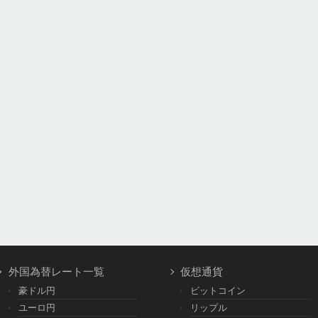
外国為替レート一覧
仮想通貨
豪ドル円
ビットコイン
ユーロ円
リップル