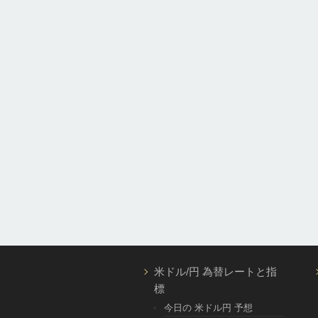
米ドル/円 為替レートと指
標
今日の 米ドル円 予想