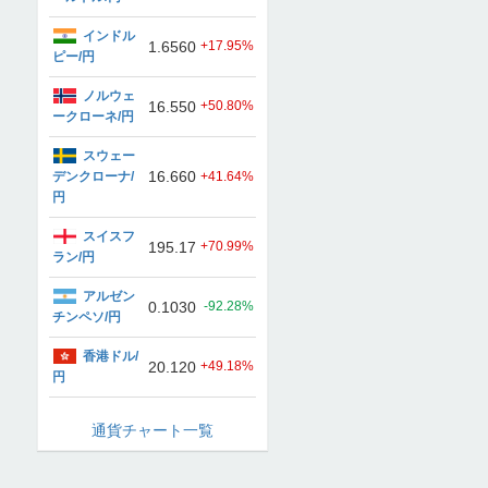
インドル
1.6560
+17.95%
ピー/円
ノルウェ
16.550
+50.80%
ークローネ/円
スウェー
16.660
デンクローナ/
+41.64%
円
スイスフ
195.17
+70.99%
ラン/円
アルゼン
0.1030
-92.28%
チンペソ/円
香港ドル/
20.120
+49.18%
円
通貨チャート一覧