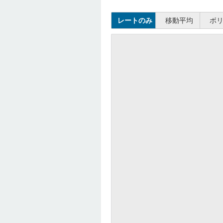
レートのみ
移動平均
ボ