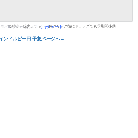
ライドで縮小・拡大、チャート内クリック後にドラッグで表示期間移動
TradingView提供の
inrjpyチャート
インドルピー円 予想ページへ→