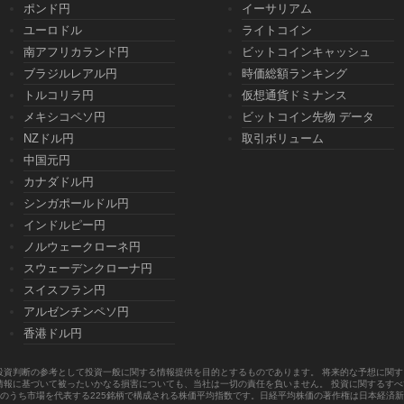
ポンド円
イーサリアム
ユーロドル
ライトコイン
南アフリカランド円
ビットコインキャッシュ
ブラジルレアル円
時価総額ランキング
トルコリラ円
仮想通貨ドミナンス
メキシコペソ円
ビットコイン先物 データ
NZドル円
取引ボリューム
中国元円
カナダドル円
シンガポールドル円
インドルピー円
ノルウェークローネ円
スウェーデンクローナ円
スイスフラン円
アルゼンチンペソ円
香港ドル円
投資判断の参考として投資一般に関する情報提供を目的とするものであります。 将来的な予想に関
情報に基づいて被ったいかなる損害についても、当社は一切の責任を負いません。 投資に関するす
のうち市場を代表する225銘柄で構成される株価平均指数です。日経平均株価の著作権は日本経済