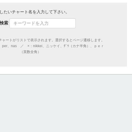
したいチャート名を入力して下さい。
検索
チャートがリストで表示されます。選択するとページ遷移します。
er、nas ／ ×：nikkei、ニッケイ、ﾀﾞｳ（カナ半角）、ｐｅｒ
（英数全角）