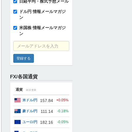
日経平均・株式予想メール
ドル円 情報メールマガジ
ン
米国株 情報メールマガジ
ン
メールアドレスを入力
FX/各国通貨
通貨
18:10
更新
米ドル/円
157.84
+0.05%
豪ドル/円
111.14
-0.18%
ユーロ/円
182.16
-0.05%