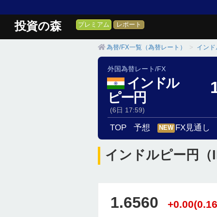
投資の森
プレミアム
レポート
為替/FX一覧（為替レート）
インド
外国為替レート/FX
インドル
ピー円
(6日 17:59)
TOP
予想
FX見通し
NEW
インドルピー円（I
1.6560
+0.00(0.1