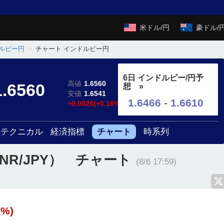
米ドル/円
豪ドル/
ルピー円
チャート インドルピー円
6日 インドルピー/円予
高値
1.6560
1.6560
想 »
安値
1.6541
1.6466 - 1.6610
+0.0026(+0.16%)
テクニカル
経済指標
チャート
時系列
NR/JPY） チャート
(8/6 17:59)
6%)