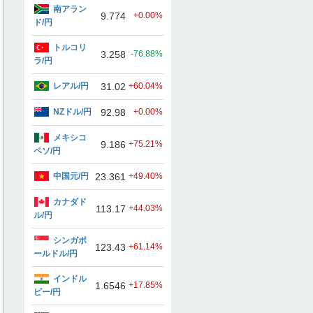
南アラン
9.774
+0.00%
ド/円
トルコリ
3.258
-76.88%
ラ/円
レアル/円
31.02
+60.04%
NZドル/円
92.98
+0.00%
メキシコ
9.186
+75.21%
ペソ/円
中国元/円
23.361
+49.40%
カナダド
113.17
+44.03%
ル/円
シンガポ
123.43
+61.14%
ールドル/円
インドル
1.6546
+17.85%
ピー/円