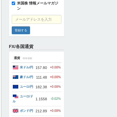
米国株 情報メールマガジ
ン
メールアドレスを入力
FX/各国通貨
通貨
05:55
更新
米ドル/円
157.80
+0.00%
豪ドル/円
111.48
+0.00%
ユーロ/円
182.38
+0.00%
ユーロ/ド
1.1558
-0.02%
ル
ポンド/円
212.89
+0.00%