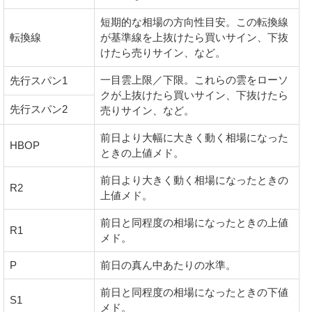
短期的な相場の方向性目安。この転換線
転換線
が基準線を上抜けたら買いサイン、下抜
けたら売りサイン、など。
一目雲上限／下限。これらの雲をローソ
先行スパン1
クが上抜けたら買いサイン、下抜けたら
先行スパン2
売りサイン、など。
前日より大幅に大きく動く相場になった
HBOP
ときの上値メド。
前日より大きく動く相場になったときの
R2
上値メド。
前日と同程度の相場になったときの上値
R1
メド。
P
前日の真ん中あたりの水準。
前日と同程度の相場になったときの下値
S1
メド。