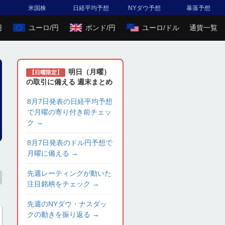
米国株
日経平均予想
NYダウ予想
暴落予想
円
ユーロ/円
ポンド/円
ユーロ/ドル
通貨一覧
明日（月曜）
【日曜限定】
の取引に備える 週末まとめ
8月7日発表の日経平均予想
で月曜の寄り付き前チェッ
ク
→
8月7日発表のドル円予想で
月曜に備える
→
先週レーティングが動いた
注目銘柄をチェック
→
先週のNYダウ・ナスダッ
クの動きを振り返る
→