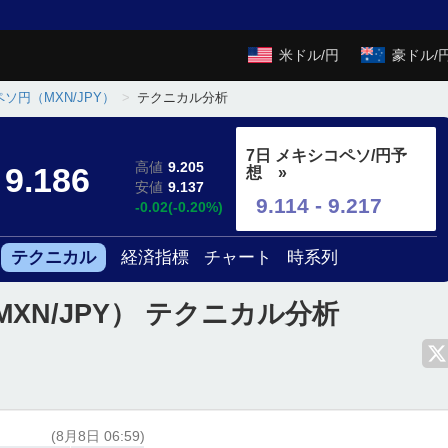
米ドル/円
豪ドル/
ソ円（MXN/JPY）
テクニカル分析
7日 メキシコペソ/円予
高値
9.205
9.186
想 »
安値
9.137
9.114 - 9.217
-0.02(-0.20%)
テクニカル
経済指標
チャート
時系列
XN/JPY） テクニカル分析
(8月8日 06:59)