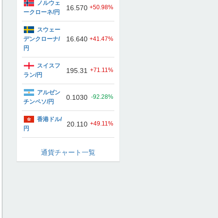
ノルウェ
16.570
+50.98%
ークローネ/円
スウェー
16.640
デンクローナ/
+41.47%
円
スイスフ
195.31
+71.11%
ラン/円
アルゼン
0.1030
-92.28%
チンペソ/円
香港ドル/
20.110
+49.11%
円
通貨チャート一覧