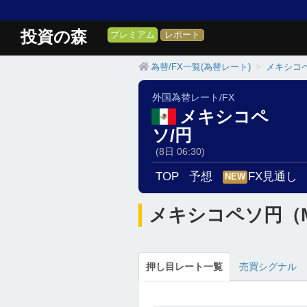
投資の森
プレミアム
レポート
為替/FX一覧(為替レート)
メキシコペ
外国為替レート/FX
メキシコペ
ソ/円
(8日 06:30)
TOP
予想
FX見通し
NEW
メキシコペソ円（M
押し目レート一覧
売買シグナル