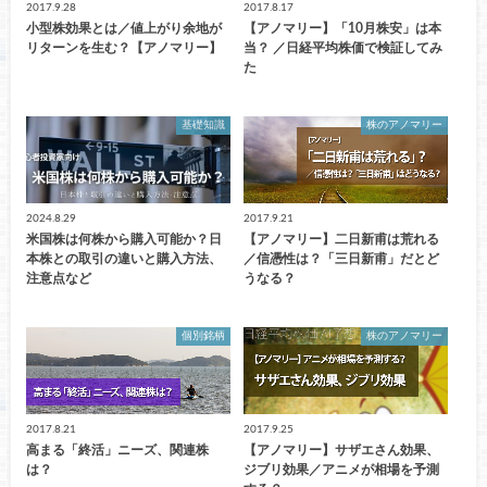
2017.9.28
2017.8.17
小型株効果とは／値上がり余地が
【アノマリー】「10月株安」は本
リターンを生む？【アノマリー】
当？ ／日経平均株価で検証してみ
た
基礎知識
株のアノマリー
2024.8.29
2017.9.21
米国株は何株から購入可能か？日
【アノマリー】二日新甫は荒れる
本株との取引の違いと購入方法、
／信憑性は？「三日新甫」だとど
注意点など
うなる？
個別銘柄
株のアノマリー
2017.8.21
2017.9.25
高まる「終活」ニーズ、関連株
【アノマリー】サザエさん効果、
は？
ジブリ効果／アニメが相場を予測