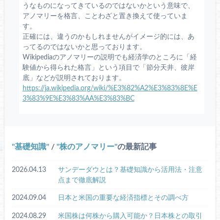
うなものになってきているのではないかという意味で、
アノマリーを格言、ことわざと置き換えて使っていま
す。
正確には、違うのかもしれませんがイメージ的には、あ
ってるのではないかと思っております。
Wikipediaのアノマリーの説明でも経済学のところに「経
験値から得られた格言」という項目で「節分天井、彼岸
底」などが説明されております。
https://ja.wikipedia.org/wiki/%E3%82%A2%E3%83%8E%E
3%83%9E%E3%83%AA%E3%83%BC
基礎知識
/
株のアノマリー
の最新記事
2026.04.13
サンデーダウとは？基礎知識から活用法・注意
点まで徹底解説
2024.09.04
日本と米国の重要な経済指標とその調べ方
2024.08.29
米国株は何株から購入可能か？日本株との取引