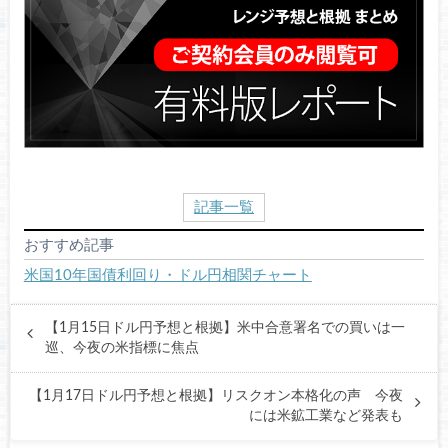
記事一覧
おすすめ記事
米国10年国債利回り・ドル円相関チャート
【1月15日ドル円予想と根拠】米中合意署名での買いは一
巡、今夜の米指標に焦点
【1月17日ドル円予想と根拠】リスクオン本格化の声 今夜
には米鉱工業など発表も