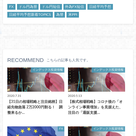
FX
ドル円為替
ドル円短信
外為FX短信
日経平均予想
日経平均予想新着TOPICS
為替
米PPI
RECOMMEND
こちらの記事も人気です。
インデックス投資情報
インデックス投資情報
2020.7.31
2020.5.13
【31日の相場戦略と注目銘柄】日
【株式相場戦略】コロナ後の「オ
経先物急落 2万2000円割る！ 調
ンライン事業増加」を見据えた、
整来るか…
注目の「通販支援…
FX
インデックス投資情報