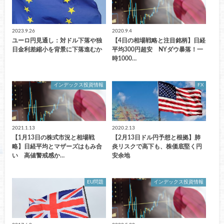
2023.9.26
2020.9.4
ユーロ円見通し：対ドル下落や独
【4日の相場戦略と注目銘柄】日経
日金利差縮小を背景に下落進むか
平均300円超安 NYダウ暴落！一
時1000…
インデックス投資情報
FX
2021.1.13
2020.2.13
【1月13日の株式市況と相場戦
【2月13日ドル円予想と根拠】肺
略】日経平均とマザーズはもみ合
炎リスクで高下も、株価底堅く円
い 高値警戒感か…
安余地
EU問題
インデックス投資情報