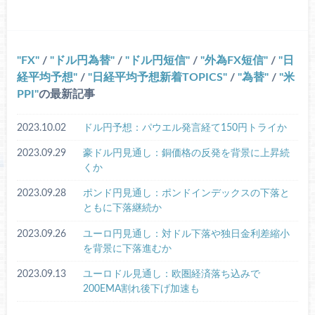
FX
/
ドル円為替
/
ドル円短信
/
外為FX短信
/
日
経平均予想
/
日経平均予想新着TOPICS
/
為替
/
米
PPI
の最新記事
2023.10.02
ドル円予想：パウエル発言経て150円トライか
2023.09.29
豪ドル円見通し：銅価格の反発を背景に上昇続
くか
2023.09.28
ポンド円見通し：ポンドインデックスの下落と
ともに下落継続か
2023.09.26
ユーロ円見通し：対ドル下落や独日金利差縮小
を背景に下落進むか
2023.09.13
ユーロドル見通し：欧圏経済落ち込みで
200EMA割れ後下げ加速も