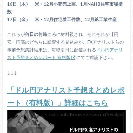
16日（木） 米・12月小売売上高、1月NAHB住宅市場指
数
17日（金） 米・12月住宅着工件数、12月鉱工業生産
これらが
何日の何時ころ
に材料視され、それぞれが【円
安・円高のどちらに影響する見込みか、FXアナリストらの
事前予想集計結果は、毎取引日に配信される
ドル円アナリ
スト予想まとめレポート 有料版
にてご確認下さい。
↓↓↓
「ドル円アナリスト予想まとめレポ
ート（有料版）」詳細はこちら