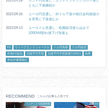
2023.09.28
ポンド円見通し：ポンドインデックスの下落と
ともに下落継続か
2023.09.26
ユーロ円見通し：対ドル下落や独日金利差縮小
を背景に下落進むか
2023.09.13
ユーロドル見通し：欧圏経済落ち込みで
200EMA割れ後下げ加速も
FX
ウィークエンドジャーナル
ドル円為替
ドル円短信
外為FX短信
日経平均予想
日経平均予想新着TOPICS
為替
米ADP雇用統計
RECOMMEND
こちらの記事も人気です。
インデックス投資情報
FX