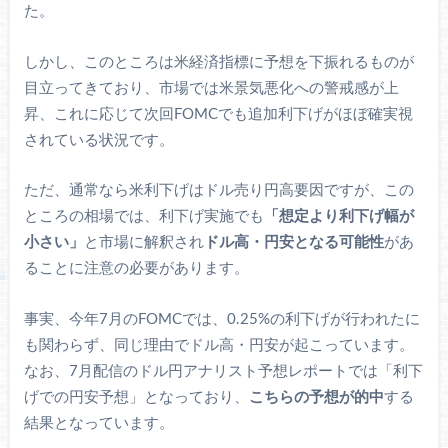
た。
しかし、このところは米経済指標に予想を下振れるものが
目立ってきており、市場では米景気悪化への警戒感が上
昇、これに応じて次回FOMCでも追加利下げがほぼ確実視
されている状況です。
ただ、通常なら米利下げはドル売り円高要因ですが、この
ところの相場では、利下げ実施でも
「想定より利下げ幅が
小さい」
と市場に解釈され
ドル高・円安となる可能性
があ
ることに注意の必要があります。
事実、今年7月のFOMCでは、0.25%の利下げが行われたに
も関わらず、同じ理由でドル高・円安が起こっています。
なお、7月配信のドル円アナリスト予想レポートでは「利下
げでの円安予想」となっており、
こちらの予想が的中
する
結果となっています。