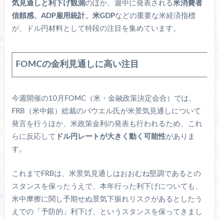
気見通しと利下げ観測
のほか、週中に発表される
米消費者
信頼感、ADP雇用統計、米GDP
などの重要な米経済指標
が、ドル円材料として特段の注目を集めています。
FOMCの金利見通しに高い注目
今週開催の10月FOMC（米・金融政策決定会合）では、
FRB（米中銀）総裁のパウエル氏が米景気見通しについて
発言を行うほか、米政策金利の発表も行われるため、これ
らに反応して
ドル円レートが大きく動く可能性
がありま
す。
これまでFRBは、米景気見通しはおおむね堅調であるとの
スタンスを保ったうえで、本年行った利下げについても、
米中摩擦に関し予期せぬ景気下振れリスクがあるとしたう
えでの「予防的」利下げ、というスタンスを保ってきまし