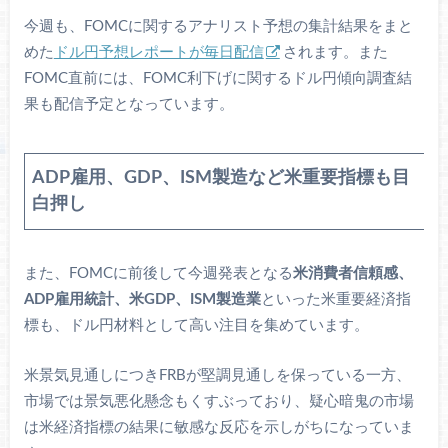
今週も、FOMCに関するアナリスト予想の集計結果をまと
めた
ドル円予想レポートが毎日配信
されます。また
FOMC直前には、FOMC利下げに関するドル円傾向調査結
果も配信予定となっています。
ADP雇用、GDP、ISM製造など米重要指標も目
白押し
また、FOMCに前後して今週発表となる
米消費者信頼感、
ADP雇用統計、米GDP、ISM製造業
といった米重要経済指
標も、ドル円材料として高い注目を集めています。
米景気見通しにつきFRBが堅調見通しを保っている一方、
市場では景気悪化懸念もくすぶっており、疑心暗鬼の市場
は米経済指標の結果に敏感な反応を示しがちになっていま