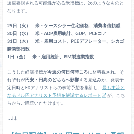
週重要視される可能性がある米指標は、次のようなものと
なります。
29日（火） 米・ケースシラー住宅価格、消費者信頼感
30日（水） 米・ADP雇用統計、GDP、PCEコア
31日（木） 米・雇用コスト、PCEデフレーター、シカゴ
購買部指数
1日（金） 米・雇用統計、ISM製造業指数
こうした経済指標が
今週の何日何時ころ
に材料視され、そ
れぞれが
円安・円高のどちらへ影響
する見込みか、発表予
定日時とFXアナリストらの事前予想を集計し、
最も主流と
なるドル円アナリスト予想を解説するレポート
が、こち
らからご購読いただけます。
↓↓↓