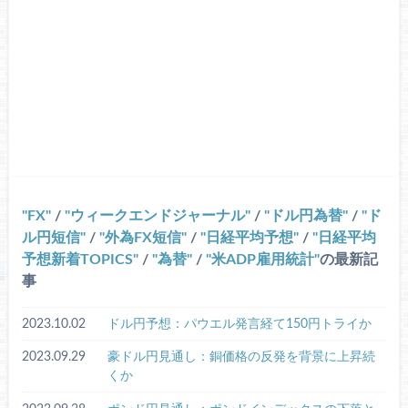
FX
/
ウィークエンドジャーナル
/
ドル円為替
/
ド
ル円短信
/
外為FX短信
/
日経平均予想
/
日経平均
予想新着TOPICS
/
為替
/
米ADP雇用統計
の最新記
事
2023.10.02
ドル円予想：パウエル発言経て150円トライか
2023.09.29
豪ドル円見通し：銅価格の反発を背景に上昇続
くか