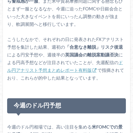
ら警戒感が一服
、また米中貿易摩擦問題に関する懸念もひ
とまず一服となるなか、今週に迫ったFOMCや日銀会合と
いった大きなイベントを前にいったん調整の動きが強ま
り、軟調展開へと移行しています。
こうしたなかで、それぞれの日に発表されたFXアナリスト
予想を集計した結果、週初の
「合意なき離脱」リスク後退
による円安予想や、週後半の
英国議会の離脱案動議否決
に
よる円高予想などが注目されていたことが、先週配信の
ド
ル円アナリスト予想まとめレポート有料版
で指摘されて
おり、これらが的中した結果となっています。
今週のドル円予想
今週のドル円相場では、高い注目を集める
米FOMCでの景