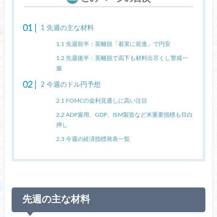
1
先週の主な材料
1.1
先週前半：英離脱「着実に前進」で円安
1.2
先週後半：英離脱で高下も材料出尽くし警戒一
服
2
今週のドル円予想
2.1
FOMCの金利見通しに高い注目
2.2
ADP雇用、GDP、ISM製造など米重要指標も目白
押し
2.3
今週の経済指標発表一覧
先週の主な材料