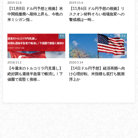
2019.11.8
2019.11.6
【11月8日 ドル円予想と根拠】米
【11月6日 ドル円予想の根拠】リ
中関税撤廃へ期待上昇も、今晩の
スクオン材料そろい相場急変への
米ミシガン指…
警戒感は一時…
FX
FX
2018.11.1
2020.5.14
【今週末のトルコリラ円見通し】
【14日ドル円予想】経済再開へ向
絶好調も週後半急落で帳消し！下
け心理好転、米指標も底打ち観測
値圏で底堅く推移…
浮上か