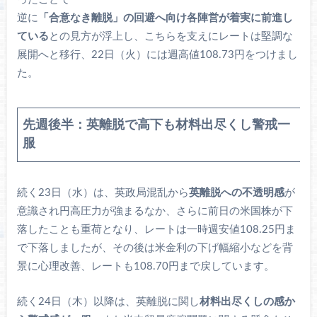
逆に
「合意なき離脱」の回避へ向け各陣営が着実に前進し
ている
との見方が浮上し、こちらを支えにレートは堅調な
展開へと移行、22日（火）には週高値108.73円をつけまし
た。
先週後半：英離脱で高下も材料出尽くし警戒一
服
続く23日（水）は、英政局混乱から
英離脱への不透明感
が
意識され円高圧力が強まるなか、さらに前日の米国株が下
落したことも重荷となり、レートは一時週安値108.25円ま
で下落しましたが、その後は米金利の下げ幅縮小などを背
景に心理改善、レートも108.70円まで戻しています。
続く24日（木）以降は、英離脱に関し
材料出尽くしの感か