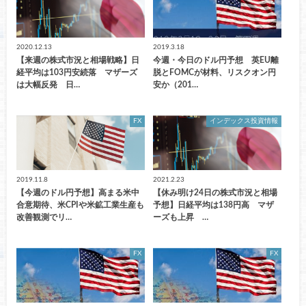
2020.12.13
2019.3.18
【来週の株式市況と相場戦略】日
今週・今日のドル円予想 英EU離
経平均は103円安続落 マザーズ
脱とFOMCが材料、リスクオン円
は大幅反発 日…
安か（201…
FX
インデックス投資情報
2019.11.8
2021.2.23
【今週のドル円予想】高まる米中
【休み明け24日の株式市況と相場
合意期待、米CPIや米鉱工業生産も
予想】日経平均は138円高 マザ
改善観測でリ…
ーズも上昇 …
FX
FX