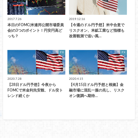
2017.7.26
2019.12.16
本日のFOMC(米連邦公開市場委員
【今週のドル円予想】米中合意で
会)の3つのポイント！円安円高ど
リスクオン、米鉱工業など指標も
っち？
改善観測で追い風…
FX
FX
2020.7.28
2020.4.15
【28日ドル円予想】今夜から
【4月15日ドル円予想と根拠】金
FOMCで米金利先安観、ドル安ト
融市場に混乱一服の兆し、リスク
レンド続くか
オン復調へ期待…