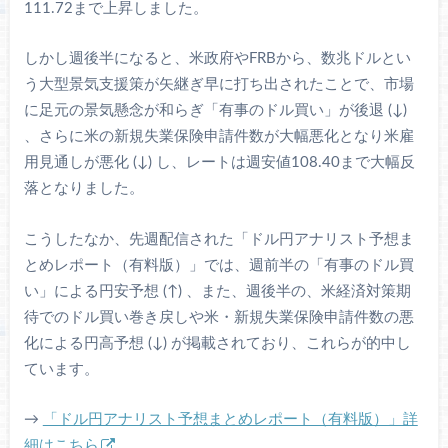
111.72まで上昇しました。
しかし週後半になると、米政府やFRBから、数兆ドルとい
う大型景気支援策が矢継ぎ早に打ち出されたことで、市場
に足元の景気懸念が和らぎ「有事のドル買い」が後退 (↓)
、さらに米の新規失業保険申請件数が大幅悪化となり米雇
用見通しが悪化 (↓) し、レートは週安値108.40まで大幅反
落となりました。
こうしたなか、先週配信された「ドル円アナリスト予想ま
とめレポート（有料版）」では、週前半の「有事のドル買
い」による円安予想 (↑) 、また、週後半の、米経済対策期
待でのドル買い巻き戻しや米・新規失業保険申請件数の悪
化による円高予想 (↓) が掲載されており、これらが的中し
ています。
→
「ドル円アナリスト予想まとめレポート（有料版）」詳
細はこちら