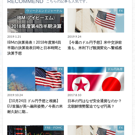
RECOMMEND
こちらの記事も人気です。
ウィークエンドジャーナル
FX
2019.1.21
2019.9.24
IBMの決算発表！2018年度第4四
【今週のドル円予想】米中交渉前
半期の決算発表日時と日本時間と
進も、米利下げ観測変化へ警戒感
決算予想
FX
ドル円為替
2019.10.24
2017.8.10
【10月24日 ドル円予想と根拠】
日本の円はなぜ安全通貨なのか？
EU首脳が英へ融和姿勢／今夜の米
北朝鮮情勢緊迫でなぜ円高？
耐久財に期…
FRB・FOMC
FX