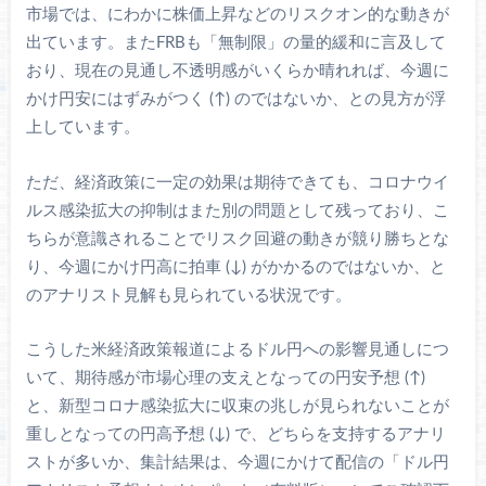
市場では、にわかに株価上昇などのリスクオン的な動きが
出ています。またFRBも「無制限」の量的緩和に言及して
おり、現在の見通し不透明感がいくらか晴れれば、今週に
かけ円安にはずみがつく (↑) のではないか、との見方が浮
上しています。
ただ、経済政策に一定の効果は期待できても、コロナウイ
ルス感染拡大の抑制はまた別の問題として残っており、こ
ちらが意識されることでリスク回避の動きが競り勝ちとな
り、今週にかけ円高に拍車 (↓) がかかるのではないか、と
のアナリスト見解も見られている状況です。
こうした米経済政策報道によるドル円への影響見通しにつ
いて、期待感が市場心理の支えとなっての円安予想 (↑)
と、新型コロナ感染拡大に収束の兆しが見られないことが
重しとなっての円高予想 (↓) で、どちらを支持するアナリ
ストが多いか、集計結果は、今週にかけて配信の「ドル円