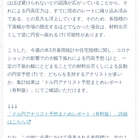
はほぼ避けられないとの認識が広がっていることから、そ
れによる円高圧力は、すでに現在のレートに織り込み済み
である、との見方も浮上しています。そのため、各指標の
下落幅が市場の懸念するほどでなかった場合は、材料出尽
くしで逆に円安へ振れる (↑) 可能性があります。
こうした、今週の米3月雇用統計や住宅指標に関し、コロナ
ショックの影響での大幅下振れによる円高予想 (↓) と、一
定の下振れ幅にとどまることでの材料出尽くしによる反動
の円安予想 (↑) で、どちらを支持するアナリストが多い
か、集計結果は「ドル円アナリスト予想まとめレポート
（有料版）」にてご確認いただけます。
↓↓↓
「ドル円アナリスト予想まとめレポート（有料版）」詳細
はこちら
なお、この他に今週にかけて発表される米指標は、次のよ