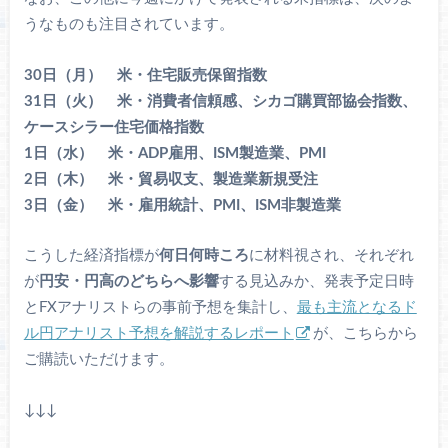
うなものも注目されています。
30日（月） 米・住宅販売保留指数
31日（火） 米・消費者信頼感、シカゴ購買部協会指数、
ケースシラー住宅価格指数
1日（水） 米・ADP雇用、ISM製造業、PMI
2日（木） 米・貿易収支、製造業新規受注
3日（金） 米・雇用統計、PMI、ISM非製造業
こうした経済指標が
何日何時ころ
に材料視され、それぞれ
が
円安・円高のどちらへ影響
する見込みか、発表予定日時
とFXアナリストらの事前予想を集計し、
最も主流となるド
ル円アナリスト予想を解説するレポート
が、こちらから
ご購読いただけます。
↓↓↓