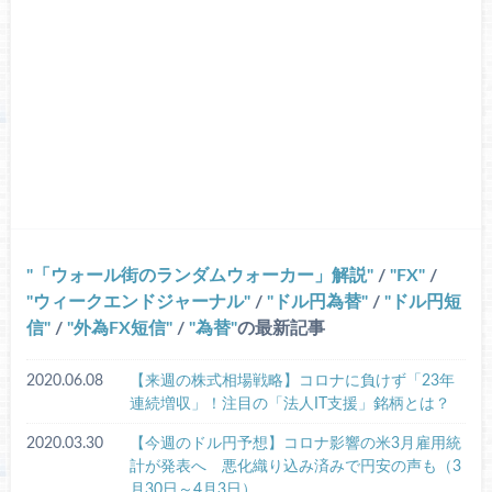
「ウォール街のランダムウォーカー」解説
/
FX
/
ウィークエンドジャーナル
/
ドル円為替
/
ドル円短
信
/
外為FX短信
/
為替
の最新記事
2020.06.08
【来週の株式相場戦略】コロナに負けず「23年
連続増収」！注目の「法人IT支援」銘柄とは？
2020.03.30
【今週のドル円予想】コロナ影響の米3月雇用統
計が発表へ 悪化織り込み済みで円安の声も（3
月30日～4月3日）