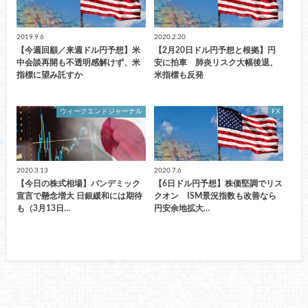
2019.9.6
2020.2.20
【今週回顧／来週ドル円予想】米
【2月20日ドル円予想と根拠】円
中会談再開も不透明感解けず、米
安に拍車 肺炎リスク大幅後退、
指標に望み託すか
米指標も反発
ウィークエンドジャーナル
FX
2020.3.13
2020.7.6
【今日の株式相場】パンデミック
【6日ドル円予想】株価堅調でリス
宣言で懸念増大 日銀緩和には期待
クオン ISM景況指数も改善なら
も（3月13日…
円安余地拡大…