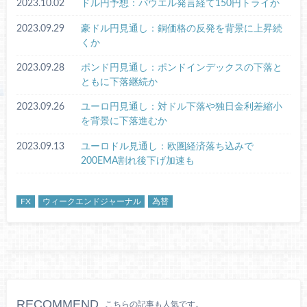
2023.10.02
ドル円予想：パウエル発言経て150円トライか
2023.09.29
豪ドル円見通し：銅価格の反発を背景に上昇続
くか
2023.09.28
ポンド円見通し：ポンドインデックスの下落と
ともに下落継続か
2023.09.26
ユーロ円見通し：対ドル下落や独日金利差縮小
を背景に下落進むか
2023.09.13
ユーロドル見通し：欧圏経済落ち込みで
200EMA割れ後下げ加速も
FX
ウィークエンドジャーナル
為替
RECOMMEND
こちらの記事も人気です。