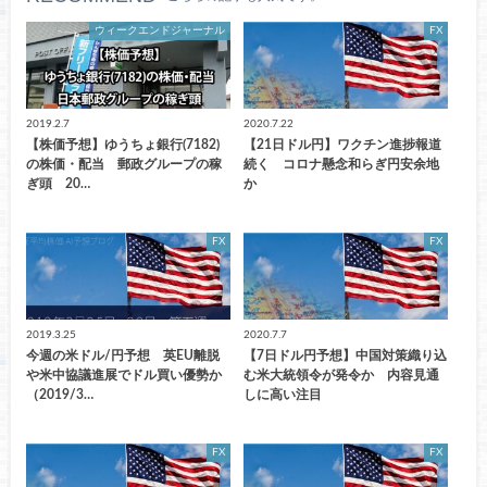
ウィークエンドジャーナル
FX
2019.2.7
2020.7.22
【株価予想】ゆうちょ銀行(7182)
【21日ドル円】ワクチン進捗報道
の株価・配当 郵政グループの稼
続く コロナ懸念和らぎ円安余地
ぎ頭 20…
か
FX
FX
2019.3.25
2020.7.7
今週の米ドル/円予想 英EU離脱
【7日ドル円予想】中国対策織り込
や米中協議進展でドル買い優勢か
む米大統領令が発令か 内容見通
（2019/3…
しに高い注目
FX
FX