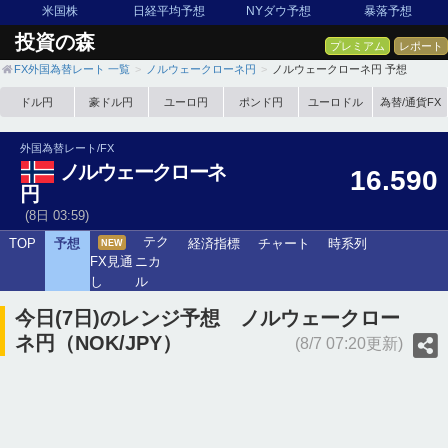
米国株
日経平均予想
NYダウ予想
暴落予想
投資の森
プレミアム
レポート
FX外国為替レート 一覧
ノルウェークローネ円
ノルウェークローネ円 予想
ドル円
豪ドル円
ユーロ円
ポンド円
ユーロドル
為替/通貨FX
外国為替レート/FX
ノルウェークローネ
16.590
円
(8日 03:59)
テク
TOP
予想
経済指標
チャート
時系列
NEW
FX見通
ニカ
し
ル
今日(7日)のレンジ予想 ノルウェークロー
ネ円（NOK/JPY）
(8/7 07:20更新)