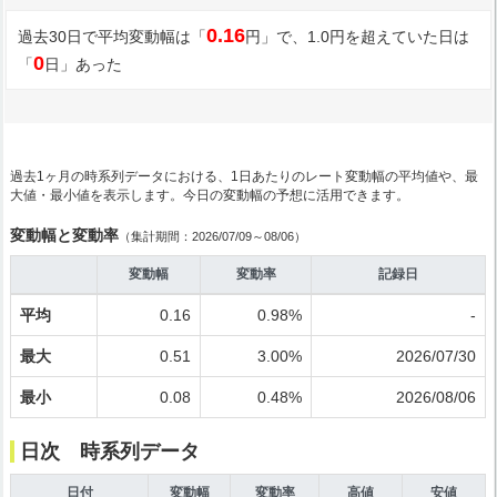
0.16
過去30日で平均変動幅は「
円」で、1.0円を超えていた日は
0
「
日」あった
過去1ヶ月の時系列データにおける、1日あたりのレート変動幅の平均値や、最
大値・最小値を表示します。今日の変動幅の予想に活用できます。
変動幅と変動率
（集計期間：2026/07/09～08/06）
変動幅
変動率
記録日
平均
0.16
0.98%
-
最大
0.51
3.00%
2026/07/30
最小
0.08
0.48%
2026/08/06
日次 時系列データ
日付
変動幅
変動率
高値
安値