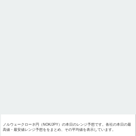
ノルウェークローネ円（NOK/JPY）の本日のレンジ予想です。各社の本日の最
高値・最安値レンジ予想ををまとめ、その平均値を表示しています。