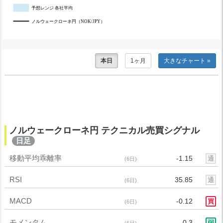
予想レンジ 各社平均
ノルウェークローネ円（NOK/JPY）
本日
1ヶ月
大きなチャート »
ノルウェークローネ円 テクニカル売買シグナル
日足
移動平均乖離率
-1.15
通
(6日)
RSI
35.85
通
(6日)
MACD
-0.12
買
(6日)
モメンタム
-0.3
弱