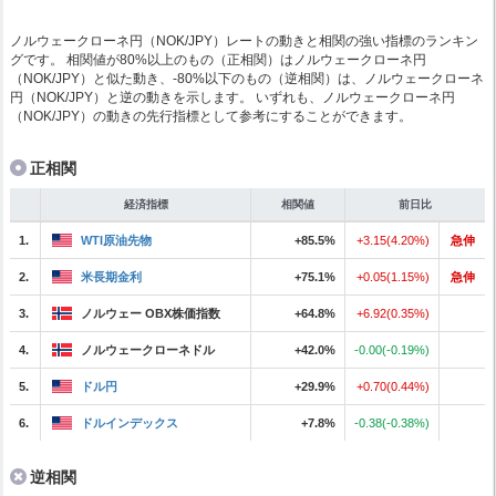
ノルウェークローネ円（NOK/JPY）レートの動きと相関の強い指標のランキン
グです。 相関値が80%以上のもの（正相関）はノルウェークローネ円
（NOK/JPY）と似た動き、-80%以下のもの（逆相関）は、ノルウェークローネ
円（NOK/JPY）と逆の動きを示します。 いずれも、ノルウェークローネ円
（NOK/JPY）の動きの先行指標として参考にすることができます。
正相関
経済指標
相関値
前日比
1.
WTI原油先物
+85.5%
+3.15(4.20%)
急伸
2.
米長期金利
+75.1%
+0.05(1.15%)
急伸
3.
ノルウェー OBX株価指数
+64.8%
+6.92(0.35%)
4.
ノルウェークローネドル
+42.0%
-0.00(-0.19%)
5.
ドル円
+29.9%
+0.70(0.44%)
6.
ドルインデックス
+7.8%
-0.38(-0.38%)
逆相関