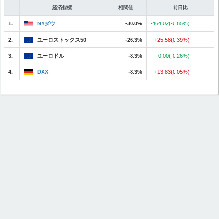
経済指標
相関値
前日比
1.
NYダウ
-30.0%
-464.02(-0.85%)
2.
ユーロストックス50
-26.3%
+25.58(0.39%)
3.
ユーロドル
-8.3%
-0.00(-0.26%)
4.
DAX
-8.3%
+13.83(0.05%)