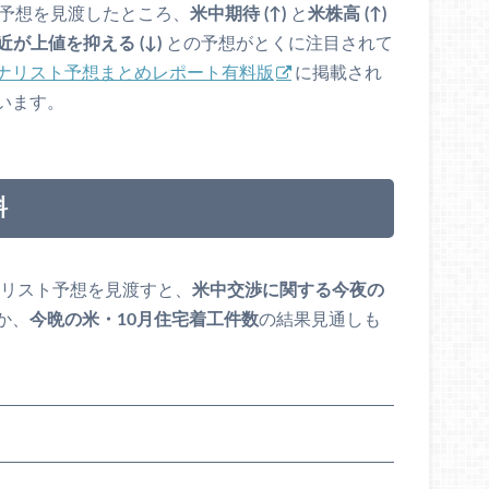
ト予想を見渡したところ、
米中期待 (↑)
と
米株高 (↑)
付近が上値を抑える (↓)
との予想がとくに注目されて
ナリスト予想まとめレポート有料版
に掲載され
います。
料
ナリスト予想を見渡すと、
米中交渉に関する今夜の
か、
今晩の米・10月住宅着工件数
の結果見通しも