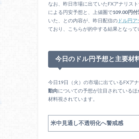
なお、昨日市場に出ていたFXアナリス
による円安予想と、上値圏で
109.00円
いた、との内容が、昨日配信の
ドル円ア
ており、こちらが的中する結果となって
今日のドル円予想と主要材
今日19日（火）の市場に出ているFXア
動向
についての予想が注目されているほ
材料視されています。
米中見通し不透明化へ警戒感