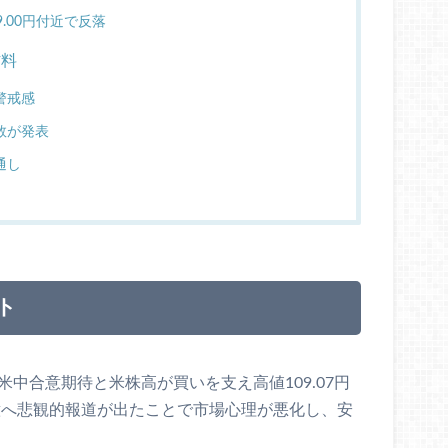
.00円付近で反落
材料
警戒感
数が発表
通し
ト
中合意期待と米株高が買いを支え高値109.07円
意へ悲観的報道が出たことで市場心理が悪化し、安