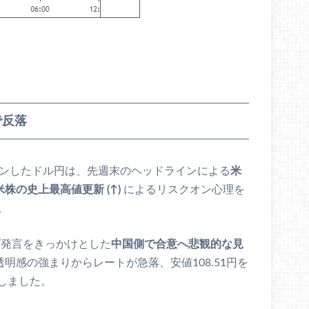
で反落
ープンしたドル円は、先週末のヘッドラインによる
米
米株の史上最高値更新 (↑)
によるリスクオン心理を
。
プ発言をきっかけとした
中国側で合意へ悲観的な見
明感の強まりからレートが急落、安値108.51円を
しました。