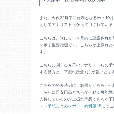
また、今夜22時半に発表となる
米・10
としてアナリストらから注目されていま
こちらは、米にて一ヶ月内に建設された
を示す重要指標です。こちらが上振れと
す。
こちらに関する今日のアナリストらの予想
する見方と、下振れ懸念 (↓) が強い
こちらの発表時刻に、結果がどちらかへ
一時的に円安円高どちらかへ動く可能性
支持しているのが上振れ予想であるか下
スト予想まとめレポート有料版
にてご