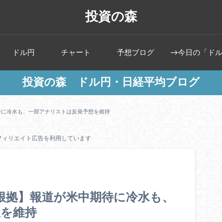
投資の森
ドル円
チャート
予想ブログ
→今日の「ド
投資の森 ドル円・日経平均ブログ
期待に冷水も、一部アナリストは反発予想を維持
アフィリエイト広告を利用しています
と根拠】報道が米中期待に冷水も、
想を維持