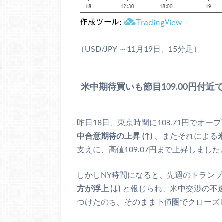
（USD/JPY ～11月19日、15分足）
米中期待買いも節目109.00円付近
昨日18日、東京時間に108.71円でオ
中合意期待の上昇 (↑)
、またそれによる
支えに、高値109.07円まで上昇しました
しかしNY時間になると、先週のトラン
方が浮上 (↓)
と報じられ、米中交渉の不透
つけたのち、そのまま下値圏でクローズ