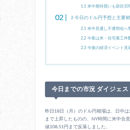
1.1
米中期待買いも節目109
2
今日のドル円予想と主要
2.1
米中見通し不透明化へ
2.2
今夜は米・住宅着工件
2.3
今後の経済イベント見
今日までの市況 ダイジェス
昨日18日（月）のドル円相場は、日中は米
まで上昇したものの、NY時間に米中合
値108.51円まで反落しました。