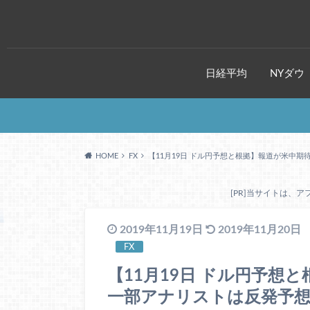
日経平均
NYダウ
HOME
FX
【11月19日 ドル円予想と根拠】報道が米中
[PR]当サイトは、
2019年11月19日
2019年11月20日
FX
【11月19日 ドル円予想
一部アナリストは反発予