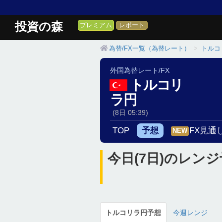
投資の森
プレミアム
レポート
為替/FX一覧（為替レート）
トルコ
外国為替レート/FX
トルコリ
ラ円
(8日 05:39)
TOP
予想
FX見通
NEW
今日(7日)のレンジ
トルコリラ円予想
今週レンジ