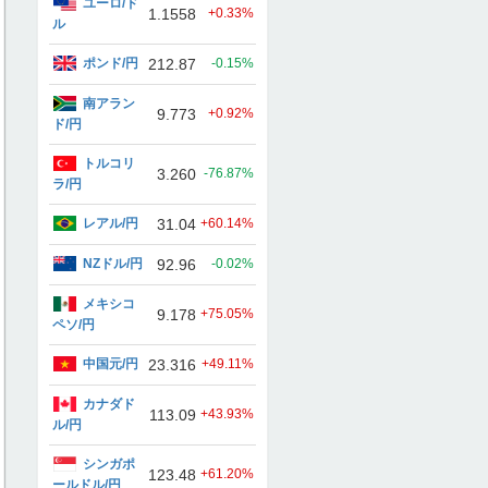
ユーロ/ド
1.1558
+0.33%
ル
ポンド/円
212.87
-0.15%
南アラン
9.773
+0.92%
ド/円
トルコリ
3.260
-76.87%
ラ/円
レアル/円
31.04
+60.14%
NZドル/円
92.96
-0.02%
メキシコ
9.178
+75.05%
ペソ/円
中国元/円
23.316
+49.11%
カナダド
113.09
+43.93%
ル/円
シンガポ
123.48
+61.20%
ールドル/円