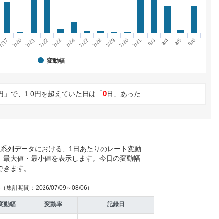
7/21
7/24
7/29
8/3
8/6
7/17
7/22
7/27
7/30
8/4
7/20
7/23
7/28
7/31
8/5
変動幅
0
円」で、1.0円を超えていた日は「
日」あった
時系列データにおける、1日あたりのレート変動
、最大値・最小値を表示します。今日の変動幅
できます。
率
（集計期間：2026/07/09～08/06）
変動幅
変動率
記録日