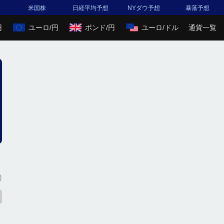
米国株
日経平均予想
NYダウ予想
暴落予想
円
ユーロ/円
ポンド/円
ユーロ/ドル
通貨一覧
)