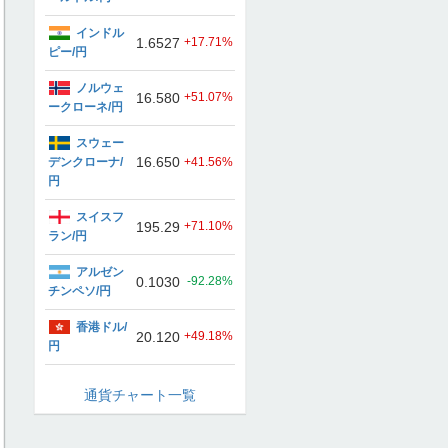
インドル
1.6527
+17.71%
ピー/円
ノルウェ
16.580
+51.07%
ークローネ/円
スウェー
16.650
デンクローナ/
+41.56%
円
スイスフ
195.29
+71.10%
ラン/円
アルゼン
0.1030
-92.28%
チンペソ/円
香港ドル/
20.120
+49.18%
円
通貨チャート一覧