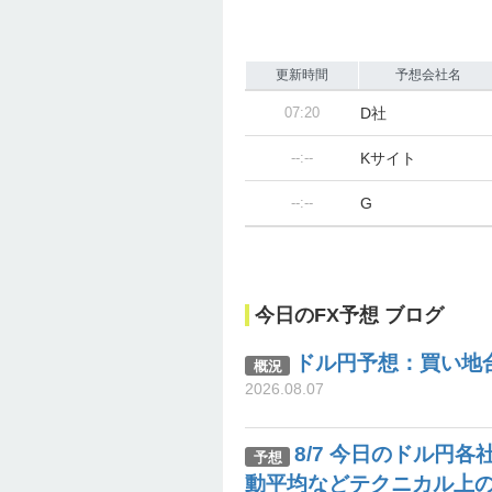
更新時間
予想会社名
07:20
D社
--:--
Kサイト
--:--
G
今日のFX予想 ブログ
ドル円予想：買い地合
概況
2026.08.07
8/7 今日のドル円各
予想
動平均などテクニカル上