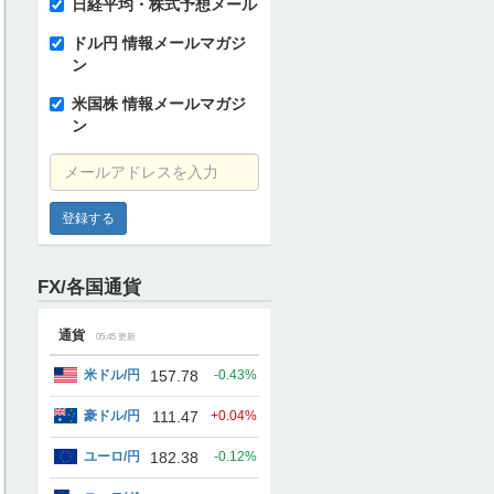
日経平均・株式予想メール
ドル円 情報メールマガジ
ン
米国株 情報メールマガジ
ン
メールアドレスを入力
FX/各国通貨
通貨
05:45
更新
米ドル/円
157.78
-0.43%
豪ドル/円
111.47
+0.04%
ユーロ/円
182.38
-0.12%