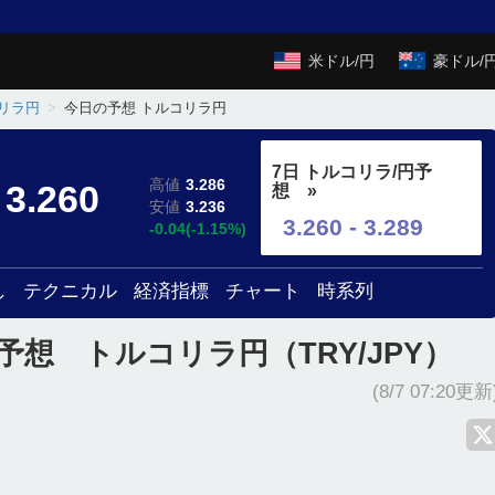
米ドル/円
豪ドル/
リラ円
今日の予想 トルコリラ円
7日 トルコリラ/円予
高値
3.286
3.260
想 »
安値
3.236
3.260 - 3.289
-0.04(-1.15%)
し
テクニカル
経済指標
チャート
時系列
予想 トルコリラ円（TRY/JPY）
(8/7 07:20更新