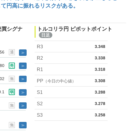
して円高に振れるリスクがある。
売買シグナ
トルコリラ円 ピボットポイント
日足
R3
3.348
.56
通
≫
R2
3.338
.80
売
≫
R1
3.318
.02
無
≫
PP
3.308
（今日の中心値）
0.1
S1
弱
3.288
≫
S2
3.278
無
≫
S3
3.258
無
≫