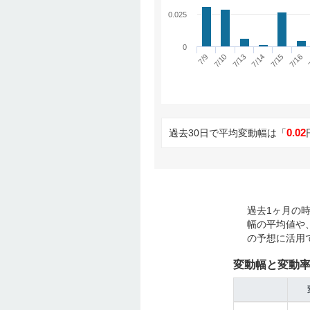
0.025
0
7/13
7/16
7/9
7/14
7/10
7/15
0.02
過去30日で平均変動幅は「
過去1ヶ月の
幅の平均値や
の予想に活用
変動幅と変動