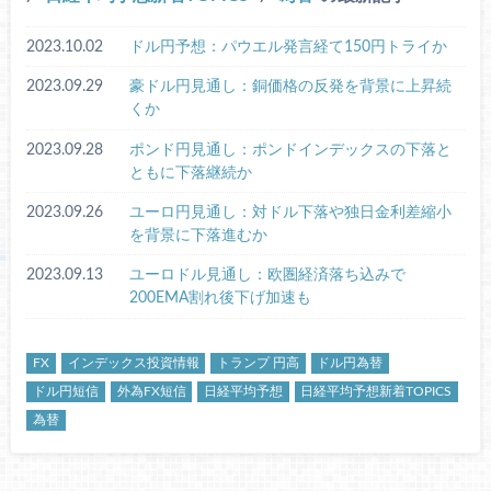
2023.10.02
ドル円予想：パウエル発言経て150円トライか
2023.09.29
豪ドル円見通し：銅価格の反発を背景に上昇続
くか
2023.09.28
ポンド円見通し：ポンドインデックスの下落と
ともに下落継続か
2023.09.26
ユーロ円見通し：対ドル下落や独日金利差縮小
を背景に下落進むか
2023.09.13
ユーロドル見通し：欧圏経済落ち込みで
200EMA割れ後下げ加速も
FX
インデックス投資情報
トランプ 円高
ドル円為替
ドル円短信
外為FX短信
日経平均予想
日経平均予想新着TOPICS
為替