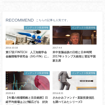
RECOMMEND
こちらの記事も人気です。
インデックス投資情報
インデックス投資情報
2016.10.18
2017.4.4
第17回 FINTECH 人工知能学会
米中首脳会談の日程と日本時間
金融情報学研究会（SIG-FIN）に…
2017年トランプ大統領と習近平国
家主席
インデックス投資情報
インデックス投資情報
2020.8.3
2016.8.31
【今週の相場戦略と注目銘柄】日
さわかみファンド―直販投資信託
経平均後場は上げ幅広げる 好決
を調べてみたシリーズ3