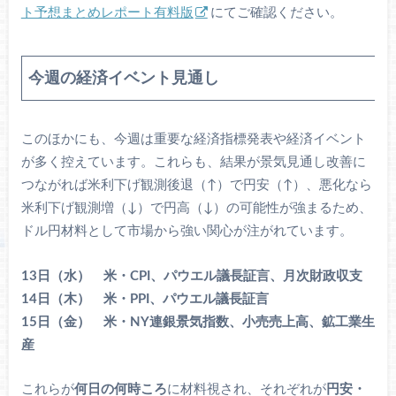
ト予想まとめレポート有料版
にてご確認ください。
今週の経済イベント見通し
このほかにも、今週は重要な経済指標発表や経済イベント
が多く控えています。これらも、結果が景気見通し改善に
つながれば米利下げ観測後退（↑）で円安（↑）、悪化なら
米利下げ観測増（↓）で円高（↓）の可能性が強まるため、
ドル円材料として市場から強い関心が注がれています。
13日（水） 米・CPI、パウエル議長証言、月次財政収支
14日（木） 米・PPI、パウエル議長証言
15日（金） 米・NY連銀景気指数、小売売上高、鉱工業生
産
これらが
何日の何時ころ
に材料視され、それぞれが
円安・