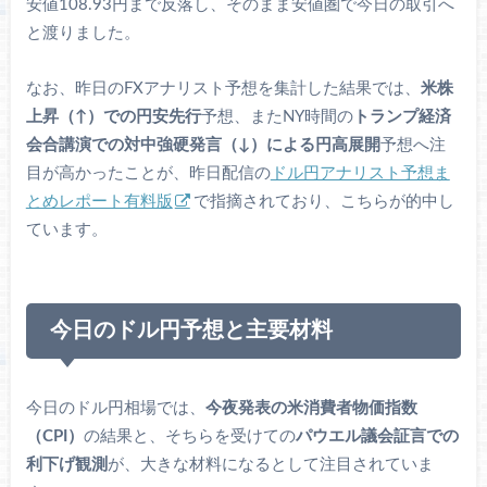
安値108.93円まで反落し、そのまま安値圏で今日の取引へ
と渡りました。
なお、昨日のFXアナリスト予想を集計した結果では、
米株
上昇（↑）での円安先行
予想、またNY時間の
トランプ経済
会合講演での対中強硬発言（↓）による円高展開
予想へ注
目が高かったことが、昨日配信の
ドル円アナリスト予想ま
とめレポート有料版
で指摘されており、こちらが的中し
ています。
今日のドル円予想と主要材料
今日のドル円相場では、
今夜発表の米消費者物価指数
（CPI）
の結果と、そちらを受けての
パウエル議会証言での
利下げ観測
が、大きな材料になるとして注目されていま