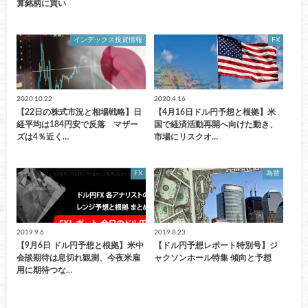
算銘柄に買い
インデックス投資情報
FX
2020.10.22
2020.4.16
【22日の株式市況と相場戦略】日
【4月16日ドル円予想と根拠】米
経平均は184円安で反落 マザー
国で経済活動再開へ向けた動き、
ズは4％近く…
市場にリスクオ…
FX
為替
2019.9.6
2019.8.23
【9月6日 ドル円予想と根拠】米中
【ドル円予想レポート特別号】ジ
会談期待は息切れ観測、今夜米雇
ャクソンホール特集 傾向と予想
用に期待つな…