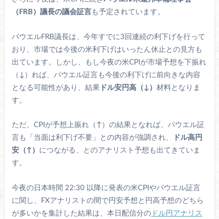
（FRB）議長の議会証言
も予定されています。
パウエルFRB議長は、今年すでに3回連続の利下げを行って
おり、市場では今後の米利下げはいったん休止との見方も
出ています。しかし、もし今夜の米CPIが市場予想を下振れ
（↓）れば、パウエル証言も今後の利下げに前向きな内容
となる可能性があり、結果
ドル安円高（↓）
材料となりま
す。
ただ、CPIが予想上振れ（↑）の結果となれば、パウエル証
言も「当面は利下げ不要」との内容が強調され、
ドル高円
安（↑）
につながる、とのアナリスト予想も出てきていま
す。
今夜の日本時間 22:30 以降に発表の米CPIやパウエル証言
に関し、FXアナリストの間で円安予想と円高予想のどちら
が多いかを集計した結果は、本日配信分の
ドル円アナリス