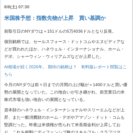
8/8(土) 07:30
米国株予想：指数先物が上昇 買い基調か
前取引日のNYダウは＋151ドルの5万4036ドルとなり反発。
個別銘柄では、セールスフォース・ドットコムやエヌビディアな
どが買われたほか、ハネウェル・インターナショナル、ホーム・
デポ、シャーウィン・ウィリアムズなどが上昇した。
AI相場が続く2026年。 期待の銘柄は？ 有料版レポート閲覧はこ
ちら
今月のNYダウは前々日までの月間の上げ幅が＋1400ドルと買い優
勢の展開となっていた。この地合いが引き継がれ、前営業日の米
株式市場も強い地合いの展開となっている。
資本財のハネウェル・インターナショナルやスリーエムなどが上
昇、また一般消費財のホーム・デポやアマゾン・ドット・コムも
堅調だった。昨夜は米債権が売られて米長期金利が上昇してお
り、これを材料にディフェンシブ株のスキルフル・クラフツマ