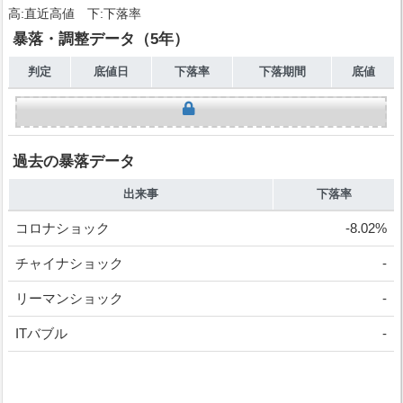
高:直近高値 下:下落率
暴落・調整データ（5年）
判定
底値日
下落率
下落期間
底値
過去の暴落データ
出来事
下落率
コロナショック
-8.02%
チャイナショック
-
リーマンショック
-
ITバブル
-