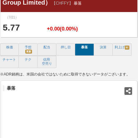
Group Limited）
【CHFFY】
暴落
（7/21）
5.77
+0.00(0.00%)
株価
予想
配当
押し目
暴落
決算
利上げ
N!
更新
チャート
テク
信用
空売り
※ADR銘柄は、米国の会社ではないために取得できないデータがございます。
暴落