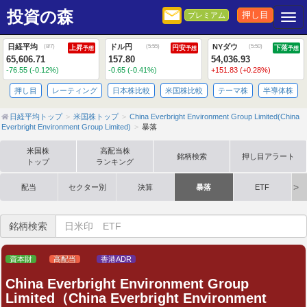
投資の森
押し目
プレミアム
Togg
日経平均
ドル円
NYダウ
(
8/7
)
(
5:55
)
(
5:50
)
上昇
円安
下落
予想
予想
予想
65,606.71
157.80
54,036.93
-76.55 (-0.12%)
-0.65 (-0.41%)
+151.83 (+0.28%)
押し目
レーティング
日本株比較
米国株比較
テーマ株
半導体株
日経平均トップ
米国株トップ
China Everbright Environment Group Limited(China
Everbright Environment Group Limited)
暴落
米国株
高配当株
銘柄検索
押し目アラート
トップ
ランキング
配当
セクター別
決算
暴落
ETF
銘柄検索
資本財
高配当
香港ADR
China Everbright Environment Group
Limited（China Everbright Environment