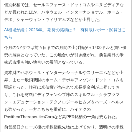
個別銘柄では、セールスフォース・ドットコムやエヌビディアな
どが買われたほか、ハネウェル・インターナショナル、ホーム・
デポ、シャーウィン・ウィリアムズなどが上昇した。
AI相場が続く2026年。 期待の銘柄は？ 有料版レポート閲覧はこ
ちら
今月のNYダウは前々日までの月間の上げ幅が＋1400ドルと買い優
勢の展開となっていた。この地合いが引き継がれ、前営業日の米
株式市場も強い地合いの展開となっている。
資本財のハネウェル・インターナショナルやスリーエムなどが上
昇、また一般消費財のホーム・デポやアマゾン・ドット・コムも
堅調だった。昨夜は米債権が売られて米長期金利が上昇してお
り、これを材料にディフェンシブ株のスキルフル・クラフツマ
ン・エデュケーション・テクノロジーやヒムズ＆ハーズ・ヘルス
も強かった。一方こちらを重荷に、ハイテクの
PasitheaTherapeuticsCorpなど高PER銘柄の一角は売られた。
前営業日クローズ後の米株指数先物は上げており、週明けの米株