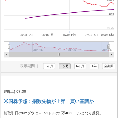
10.5
10.25
05/28 (木)
06/15 (月)
07/03 (金)
07/21 (火)
08/06 (木)
Jun '26
Jul '26
Aug '26
表示期間 ｜
1ヶ月
3ヶ月
6ヶ月
1年
全期間
8/8(土) 07:30
米国株予想：指数先物が上昇 買い基調か
前取引日のNYダウは＋151ドルの5万4036ドルとなり反発。