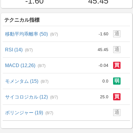
-1.60
45.45
テクニカル指標
通
移動平均乖離率 (50)
-1.60
(8/7)
通
RSI (14)
45.45
(8/7)
買
MACD (12,26)
-0.04
(8/7)
弱
モメンタム (15)
0.0
(8/7)
買
サイコロジカル (12)
25.0
(8/7)
通
ボリンジャー (19)
(8/7)