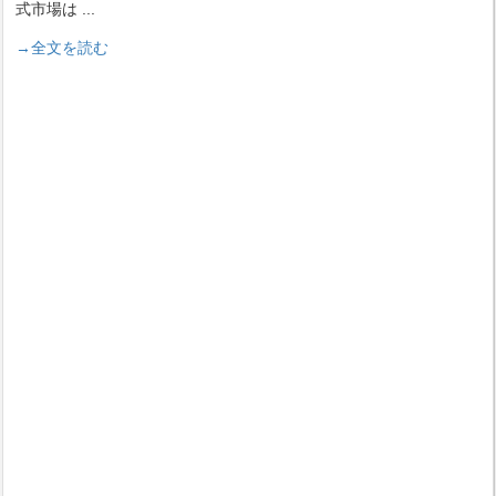
式市場は
...
→全文を読む