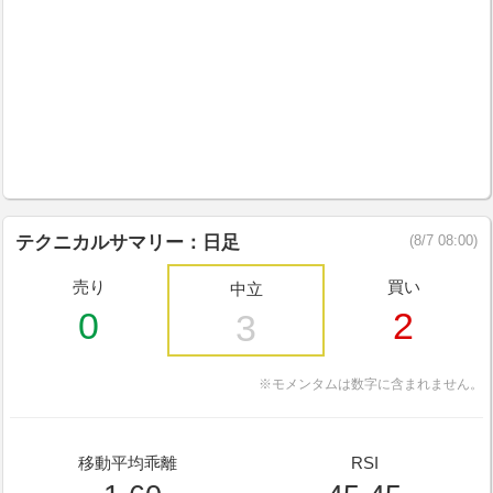
テクニカルサマリー：日足
(8/7 08:00)
売り
買い
中立
0
2
3
※モメンタムは数字に含まれません。
移動平均乖離
RSI