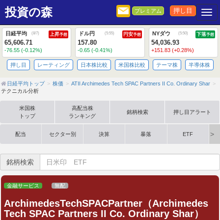
投資の森
押し目
プレミアム
Togg
日経平均
ドル円
NYダウ
(
8/7
)
(
5:55
)
(
5:50
)
上昇
円安
下落
予想
予想
予想
65,606.71
157.80
54,036.93
-76.55 (-0.12%)
-0.65 (-0.41%)
+151.83 (+0.28%)
押し目
レーティング
日本株比較
米国株比較
テーマ株
半導体株
日経平均トップ
株価
ATII Archimedes Tech SPAC Partners II Co. Ordinary Shar
テクニカル分析
米国株
高配当株
銘柄検索
押し目アラート
トップ
ランキング
配当
セクター別
決算
暴落
ETF
銘柄検索
金融サービス
無配
ArchimedesTechSPACPartner（Archimedes
Tech SPAC Partners II Co. Ordinary Shar）