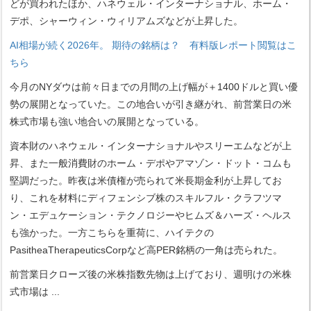
どが買われたほか、ハネウェル・インターナショナル、ホーム・
デポ、シャーウィン・ウィリアムズなどが上昇した。
AI相場が続く2026年。 期待の銘柄は？ 有料版レポート閲覧はこ
ちら
今月のNYダウは前々日までの月間の上げ幅が＋1400ドルと買い優
勢の展開となっていた。この地合いが引き継がれ、前営業日の米
株式市場も強い地合いの展開となっている。
資本財のハネウェル・インターナショナルやスリーエムなどが上
昇、また一般消費財のホーム・デポやアマゾン・ドット・コムも
堅調だった。昨夜は米債権が売られて米長期金利が上昇してお
り、これを材料にディフェンシブ株のスキルフル・クラフツマ
ン・エデュケーション・テクノロジーやヒムズ＆ハーズ・ヘルス
も強かった。一方こちらを重荷に、ハイテクの
PasitheaTherapeuticsCorpなど高PER銘柄の一角は売られた。
前営業日クローズ後の米株指数先物は上げており、週明けの米株
式市場は
...