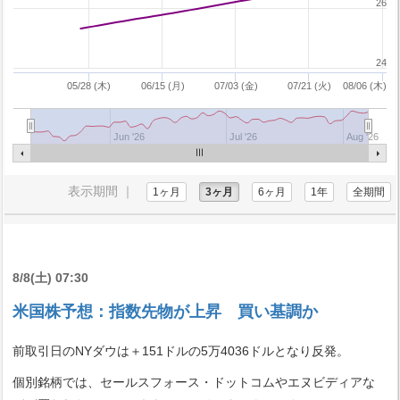
26
24
05/28 (木)
06/15 (月)
07/03 (金)
07/21 (火)
08/06 (木)
Jun '26
Jul '26
Aug '26
表示期間 ｜
1ヶ月
3ヶ月
6ヶ月
1年
全期間
8/8(土) 07:30
米国株予想：指数先物が上昇 買い基調か
前取引日のNYダウは＋151ドルの5万4036ドルとなり反発。
個別銘柄では、セールスフォース・ドットコムやエヌビディアな