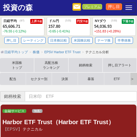
投資の森
押し目
プレミアム
Togg
日経平均
ドル円
NYダウ
(
8/7
)
(
5:55
)
(
5:50
)
上昇
円安
下落
予想
予想
予想
65,606.71
157.80
54,036.93
-76.55 (-0.12%)
-0.65 (-0.41%)
+151.83 (+0.28%)
押し目
レーティング
日本株比較
米国株比較
テーマ株
半導体株
日経平均トップ
株価
EPSV Harbor ETF Trust
テクニカル分析
米国株
高配当株
銘柄検索
押し目アラート
トップ
ランキング
配当
セクター別
決算
暴落
ETF
銘柄検索
金融サービス
無配
Harbor ETF Trust（Harbor ETF Trust）
【EPSV】
テクニカル