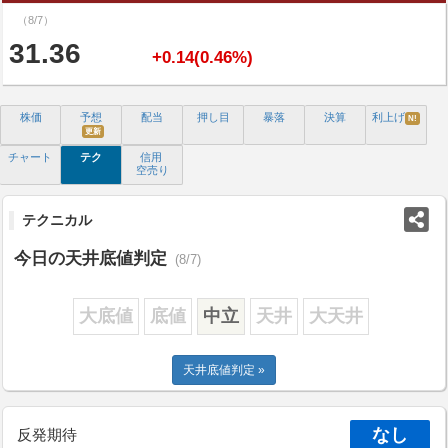
（8/7）
31.36
+0.14(0.46%)
株価
予想
配当
押し目
暴落
決算
利上げ
N!
更新
チャート
テク
信用
空売り
テクニカル
今日の天井底値判定
(8/7)
大底値
底値
中立
天井
大天井
天井底値判定 »
なし
反発期待