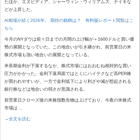
たほか、エヌビディア、シャーウィン・ウィリアムズ、ナイキな
どが上昇した。
AI相場が続く2026年。 期待の銘柄は？ 有料版レポート閲覧はこ
ちら
今月のNYダウは前々日までの月間の上げ幅が＋1600ドルと買い優
勢の展開となっていた。この地合いが引き継がれ、前営業日の米
株式市場も強い地合いの展開となっている。
米長期金利が下落するなか、株式市場にはおおむね相対的な買い
圧力がかかった。金利下落局面ではとくにハイテクなど高PER株
が買われやすいが、一方で金利低下により利ざや減が想起される
銀行株などは地合いの弱さが意識される。
前営業日クローズ後の米株指数先物は上げており、今夜の米株式
市場は
...
→全文を読む