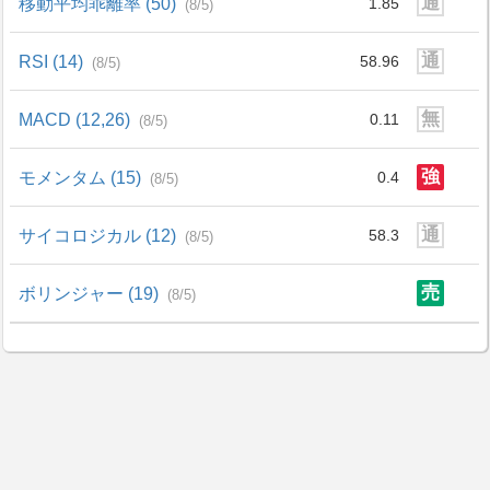
通
移動平均乖離率 (50)
1.85
(8/5)
通
RSI (14)
58.96
(8/5)
無
MACD (12,26)
0.11
(8/5)
強
モメンタム (15)
0.4
(8/5)
通
サイコロジカル (12)
58.3
(8/5)
売
ボリンジャー (19)
(8/5)