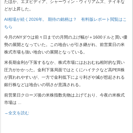
たほか、エヌビディア、シャーウィン・ウィリアムズ、ナイキな
どが上昇した。
AI相場が続く2026年。 期待の銘柄は？ 有料版レポート閲覧はこ
ちら
今月のNYダウは前々日までの月間の上げ幅が＋1600ドルと買い優
勢の展開となっていた。この地合いが引き継がれ、前営業日の米
株式市場も強い地合いの展開となっている。
米長期金利が下落するなか、株式市場にはおおむね相対的な買い
圧力がかかった。金利下落局面ではとくにハイテクなど高PER株
が買われやすいが、一方で金利低下により利ざや減が想起される
銀行株などは地合いの弱さが意識される。
前営業日クローズ後の米株指数先物は上げており、今夜の米株式
市場は
...
→全文を読む