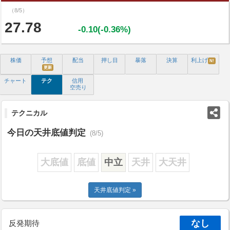
（8/5）
27.78
-0.10(-0.36%)
株価
予想
配当
押し目
暴落
決算
利上げ
N!
更新
チャート
テク
信用
空売り
テクニカル
今日の天井底値判定
(8/5)
大底値
底値
中立
天井
大天井
天井底値判定 »
なし
反発期待