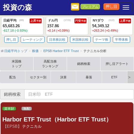
投資の森
押し目
プレミアム
Togg
日経平均
ドル円
NYダウ
(
8/6
)
(
17:01
)
(
6:22
)
上昇
円安
上昇
予想
予想
予想
65,683.26
157.86
54,349.12
-617.18 (-0.93%)
+0.14 (+0.09%)
+263.24 (+0.49%)
押し目
レーティング
日本株比較
米国株比較
テーマ株
半導体株
日経平均トップ
株価
EPSB Harbor ETF Trust
テクニカル分析
米国株
高配当株
銘柄検索
押し目アラート
トップ
ランキング
配当
セクター別
決算
暴落
ETF
銘柄検索
資本財
無配
Harbor ETF Trust（Harbor ETF Trust）
【EPSB】
テクニカル