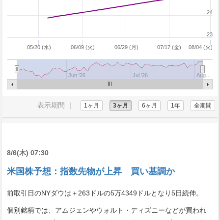
24
23
05/20 (水)
06/09 (火)
06/29 (月)
07/17 (金)
08/04 (火)
Jun '26
Jul '26
Aug…
表示期間 ｜
1ヶ月
3ヶ月
6ヶ月
1年
全期間
8/6(木) 07:30
米国株予想：指数先物が上昇 買い基調か
前取引日のNYダウは＋263ドルの5万4349ドルとなり5日続伸。
個別銘柄では、アムジェンやウォルト・ディズニーなどが買われ