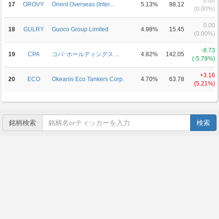
0.00
17
OROVY
Orient Overseas (Inter...
5.13%
98.12
(0.00%)
0.00
18
GULRY
Guoco Group Limited
4.98%
15.45
(0.00%)
-8.73
19
CPA
コパ･ホールディングス ...
4.82%
142.05
(-5.79%)
+3.16
20
ECO
Okeanis Eco Tankers Corp.
4.70%
63.78
(5.21%)
銘柄検索
検索