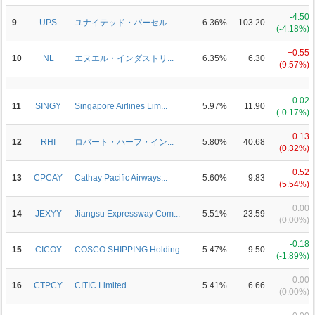
-4.50
9
UPS
ユナイテッド・パーセル...
6.36%
103.20
(-4.18%)
+0.55
10
NL
エヌエル・インダストリ...
6.35%
6.30
(9.57%)
-0.02
11
SINGY
Singapore Airlines Lim...
5.97%
11.90
(-0.17%)
+0.13
12
RHI
ロバート・ハーフ・イン...
5.80%
40.68
(0.32%)
+0.52
13
CPCAY
Cathay Pacific Airways...
5.60%
9.83
(5.54%)
0.00
14
JEXYY
Jiangsu Expressway Com...
5.51%
23.59
(0.00%)
-0.18
15
CICOY
COSCO SHIPPING Holding...
5.47%
9.50
(-1.89%)
0.00
16
CTPCY
CITIC Limited
5.41%
6.66
(0.00%)