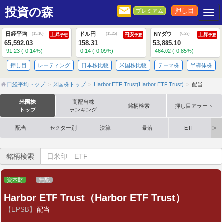
投資の森
押し目
プレミアム
Togg
日経平均
ドル円
NYダウ
(
15:10
)
(
15:25
)
(
6:23
)
上昇
円安
上昇
予想
予想
予想
65,592.03
158.31
53,885.10
-91.23 (-0.14%)
-0.14 (-0.09%)
-464.02 (-0.85%)
押し目
レーティング
日本株比較
米国株比較
テーマ株
半導体株
日経平均トップ
米国株トップ
Harbor ETF Trust(Harbor ETF Trust)
配当
米国株
高配当株
銘柄検索
押し目アラート
トップ
ランキング
配当
セクター別
決算
暴落
ETF
銘柄検索
資本財
無配
Harbor ETF Trust（Harbor ETF Trust）
【EPSB】
配当