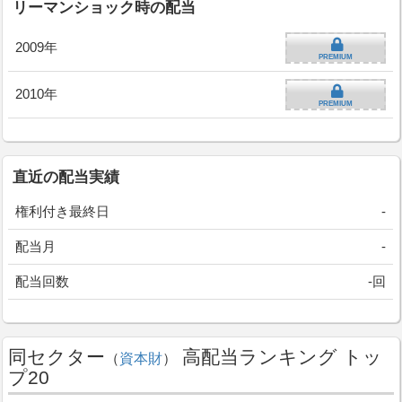
リーマンショック時の配当
2009年
PREMIUM
2010年
PREMIUM
直近の配当実績
権利付き最終日
-
配当月
-
配当回数
-回
同セクター
高配当ランキング トッ
（
資本財
）
プ20