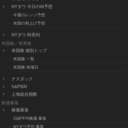
NYダウ 今日のAI予想
今週のレンジ予想
米国の利上げ予想
NYダウ 時系列
米国株／世界株
米国株 個別トップ
米国株 一覧
米国株 休場日
ナスダック
S&P500
上海総合指数
株価暴落
株価暴落
日経平均株価 暴落
NYダウ平均 暴落