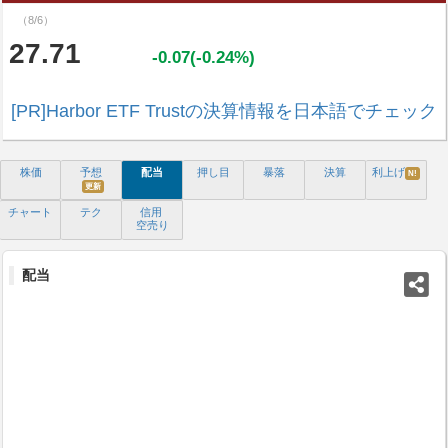
（8/6）
27.71
-0.07(-0.24%)
[PR]Harbor ETF Trustの決算情報を日本語でチェック
株価
予想
配当
押し目
暴落
決算
利上げ
N!
更新
チャート
テク
信用
空売り
配当