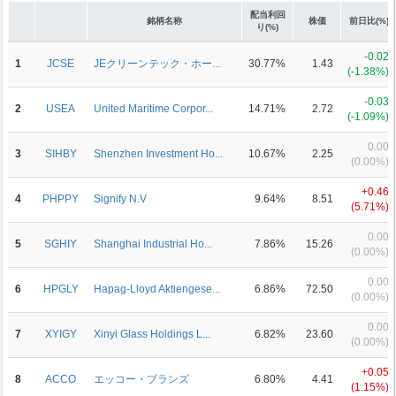
配当利回
銘柄名称
株価
前日比(%)
り(%)
-0.02
1
JCSE
JEクリーンテック・ホー...
30.77%
1.43
(-1.38%)
-0.03
2
USEA
United Maritime Corpor...
14.71%
2.72
(-1.09%)
0.00
3
SIHBY
Shenzhen Investment Ho...
10.67%
2.25
(0.00%)
+0.46
4
PHPPY
Signify N.V
9.64%
8.51
(5.71%)
0.00
5
SGHIY
Shanghai Industrial Ho...
7.86%
15.26
(0.00%)
0.00
6
HPGLY
Hapag-Lloyd Aktiengese...
6.86%
72.50
(0.00%)
0.00
7
XYIGY
Xinyi Glass Holdings L...
6.82%
23.60
(0.00%)
+0.05
8
ACCO
エッコー・ブランズ
6.80%
4.41
(1.15%)