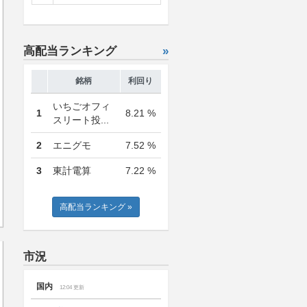
高配当ランキング
»
銘柄
利回り
いちごオフィ
1
8.21 %
スリート投...
2
エニグモ
7.52 %
3
東計電算
7.22 %
高配当ランキング »
市況
国内
12:04 更新