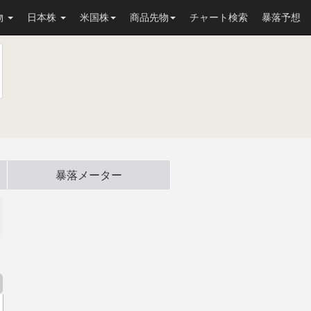
物
日本株
米国株
商品先物
チャート検索
暴落予想
暴落メーター