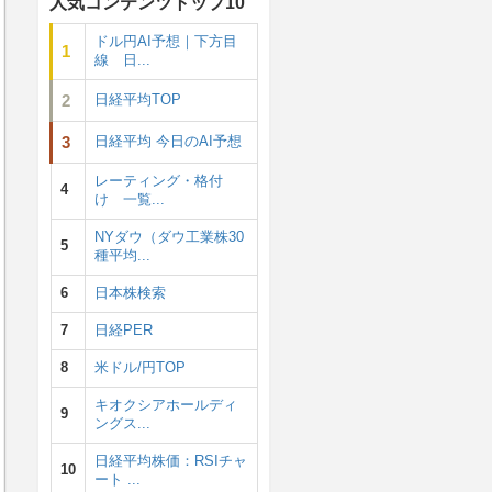
人気コンテンツトップ10
ドル円AI予想｜下方目
1
線 日...
2
日経平均TOP
3
日経平均 今日のAI予想
レーティング・格付
4
け 一覧...
NYダウ（ダウ工業株30
5
種平均...
6
日本株検索
7
日経PER
8
米ドル/円TOP
キオクシアホールディ
9
ングス...
日経平均株価：RSIチャ
10
ート ...