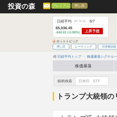
投資の森
プレミアム
押し目
日経平均
8/7
(
8/7 11:15
)
65,036.45
上昇
予想
-646.81 (-0.98%)
ホットトピック
押し目
レーティング
日本株比較
日経平均トップ
株価暴落シグナル
株価暴落
銘柄検索
トランプ大統領の