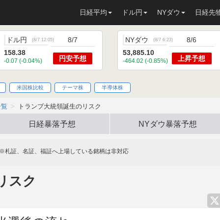
日経平均
ドル円
NYダウ
日経先
ドル円
8/7
NYダウ
8/6
(
8/7 12:05
)
(
8/7 6:23
)
158.38
53,885.10
円安
予想
上昇
予想
-0.07 (-0.04%)
-464.02 (-0.85%)
米国株比較
テーマ株
半導体株
一覧
トランプ大統領誕生のリスク
日経暴落予想
NYダウ暴落予想
※札証、名証、福証へ上場している銘柄は非対応
リスク