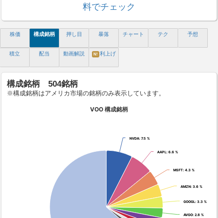
料でチェック
株価
構成銘柄
押し目
暴落
チャート
テク
予想
積立
配当
動画解説
利上げ
N!
構成銘柄 504銘柄
※構成銘柄はアメリカ市場の銘柄のみ表示しています。
VOO 構成銘柄
NVDA
NVDA
: 7.5 %
: 7.5 %
AAPL
AAPL
: 6.6 %
: 6.6 %
MSFT
MSFT
: 4.3 %
: 4.3 %
AMZN
AMZN
: 3.6 %
: 3.6 %
GOOGL
GOOGL
: 3.3 %
: 3.3 %
AVGO
AVGO
: 2.8 %
: 2.8 %