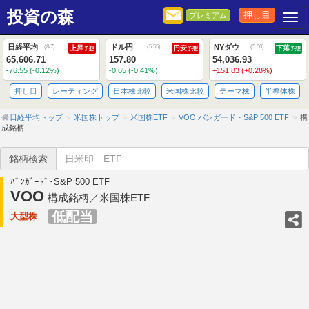
投資の森
押し目
プレミアム
Togg
日経平均
ドル円
NYダウ
(
8/7
)
(
5:55
)
(
5:50
)
上昇
円安
下落
予想
予想
予想
65,606.71
157.80
54,036.93
-76.55 (-0.12%)
-0.65 (-0.41%)
+151.83 (+0.28%)
押し目
レーティング
日本株比較
米国株比較
テーマ株
半導体株
日経平均トップ
米国株トップ
米国株ETF
VOO:バンガード・S&P 500 ETF
構
成銘柄
銘柄検索
ﾊﾞﾝｶﾞｰﾄﾞ･S&P 500 ETF
VOO
構成銘柄／米国株ETF
低配当
大型株