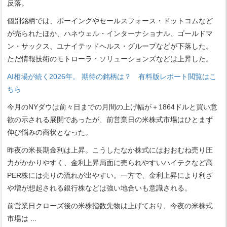
反落。
個別銘柄では、ボーイングやセールスフォース・ドットコムなど
が売られたほか、ハネウェル・インターナショナル、ゴールドマ
ン・サックス、ユナイテッドヘルス・グループなどが下落した。
ただ情報技術のモトローラ・ソリューションズなどは上昇した。
AI相場が続く2026年。 期待の銘柄は？ 有料版レポート閲覧はこ
ちら
今月のNYダウは前々日までの月間の上げ幅が＋1864ドルと買い意
欲の示される展開であったが、前営業日の米株式市場はひとまず
伸び悩みの商状となった。
昨夜の米長期金利は上昇。こうしたなか株式にはおおむね売り圧
力がかかりやすく、金利上昇局面に売られやすいハイテクなど高
PER株には売りの流れが出やすい。一方で、金利上昇により利ざ
や増が想起される銀行株などは強い地合いも意識される。
前営業日クローズ後の米株指数先物は上げており、今夜の米株式
市場は
...