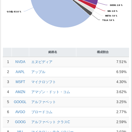
GOOG
GOOG
: 2.6 %
: 2.6 %
MU
MU
: 2.0 %
: 2.0 %
その他
その他
: 63.6 %
: 63.6 %
META
META
: 1.9 %
: 1.9 %
TSLA
TSLA
: 1.8 %
: 1.8 %
銘柄名
構成割合
1
NVDA
エヌビディア
7.51%
2
AAPL
アップル
6.59%
3
MSFT
マイクロソフト
4.30%
4
AMZN
アマゾン・ドット・コム
3.62%
5
GOOGL
アルファベット
3.25%
6
AVGO
ブロードコム
2.77%
7
GOOG
アルファベット クラスC
2.59%