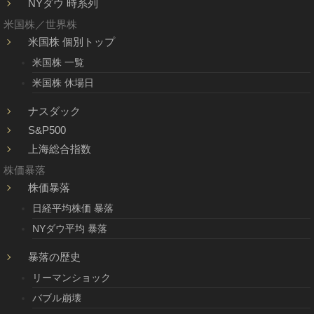
NYダウ 時系列
米国株／世界株
米国株 個別トップ
米国株 一覧
米国株 休場日
ナスダック
S&P500
上海総合指数
株価暴落
株価暴落
日経平均株価 暴落
NYダウ平均 暴落
暴落の歴史
リーマンショック
バブル崩壊