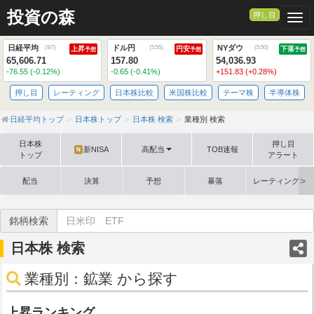
投資の森
押し目
Togg
日経平均
ドル円
NYダウ
(
8/7
)
(
5:55
)
(
5:50
)
上昇
円安
下落
予想
予想
予想
65,606.71
157.80
54,036.93
-76.55 (-0.12%)
-0.65 (-0.41%)
+151.83 (+0.28%)
押し目
レーティング
日本株比較
米国株比較
テーマ株
半導体株
日経平均トップ
日本株トップ
日本株 検索
業種別 検索
日本株
押し目
新NISA
高配当
TOB速報
N
トップ
アラート
配当
決算
予想
暴落
レーティング格
銘柄検索
日本株 検索
業種別：鉱業 から探す
上昇ランキング