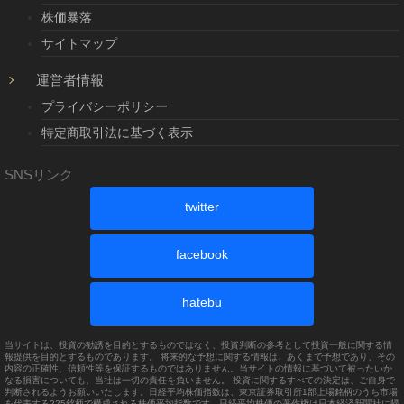
株価暴落
サイトマップ
運営者情報
プライバシーポリシー
特定商取引法に基づく表示
SNSリンク
twitter
facebook
hatebu
当サイトは、投資の勧誘を目的とするものではなく、投資判断の参考として投資一般に関する情
報提供を目的とするものであります。 将来的な予想に関する情報は、あくまで予想であり、その
内容の正確性、信頼性等を保証するものではありません。当サイトの情報に基づいて被ったいか
なる損害についても、当社は一切の責任を負いません。 投資に関するすべての決定は、ご自身で
判断されるようお願いいたします。日経平均株価指数は、東京証券取引所1部上場銘柄のうち市場
を代表する225銘柄で構成される株価平均指数です。日経平均株価の著作権は日本経済新聞社に帰