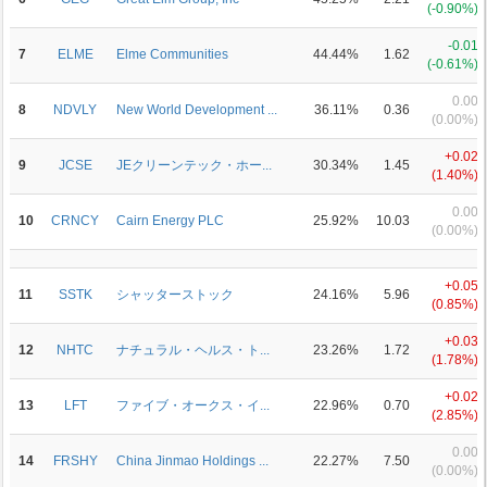
(-0.90%)
-0.01
7
ELME
Elme Communities
44.44%
1.62
(-0.61%)
0.00
8
NDVLY
New World Development ...
36.11%
0.36
(0.00%)
+0.02
9
JCSE
JEクリーンテック・ホー...
30.34%
1.45
(1.40%)
0.00
10
CRNCY
Cairn Energy PLC
25.92%
10.03
(0.00%)
+0.05
11
SSTK
シャッターストック
24.16%
5.96
(0.85%)
+0.03
12
NHTC
ナチュラル・ヘルス・ト...
23.26%
1.72
(1.78%)
+0.02
13
LFT
ファイブ・オークス・イ...
22.96%
0.70
(2.85%)
0.00
14
FRSHY
China Jinmao Holdings ...
22.27%
7.50
(0.00%)