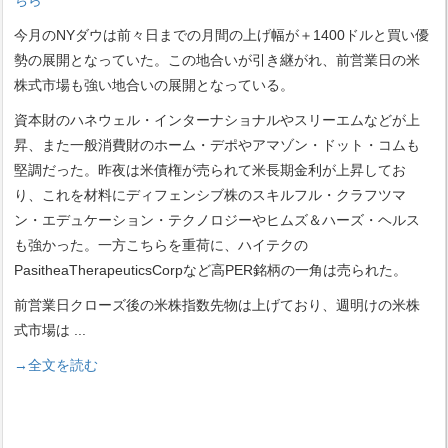
今月のNYダウは前々日までの月間の上げ幅が＋1400ドルと買い優
勢の展開となっていた。この地合いが引き継がれ、前営業日の米
株式市場も強い地合いの展開となっている。
資本財のハネウェル・インターナショナルやスリーエムなどが上
昇、また一般消費財のホーム・デポやアマゾン・ドット・コムも
堅調だった。昨夜は米債権が売られて米長期金利が上昇してお
り、これを材料にディフェンシブ株のスキルフル・クラフツマ
ン・エデュケーション・テクノロジーやヒムズ＆ハーズ・ヘルス
も強かった。一方こちらを重荷に、ハイテクの
PasitheaTherapeuticsCorpなど高PER銘柄の一角は売られた。
前営業日クローズ後の米株指数先物は上げており、週明けの米株
式市場は
...
→全文を読む