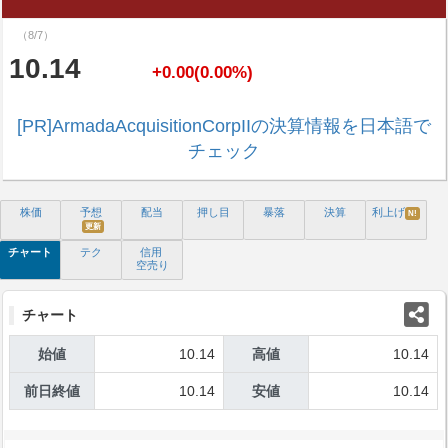
（8/7）
10.14
+0.00(0.00%)
[PR]ArmadaAcquisitionCorpIIの決算情報を日本語で
チェック
株価
予想
配当
押し目
暴落
決算
利上げ
N!
更新
チャート
テク
信用
空売り
チャート
始値
10.14
高値
10.14
前日終値
10.14
安値
10.14