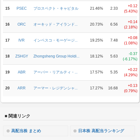
+0.12
15
PSEC
プロスペクト・キャピタル
21.46%
2.33
(5.43%)
+0.14
16
ORC
オーキッド・アイランド...
20.73%
6.56
(2.18%)
+0.08
17
IVR
インベスコ・モーゲージ...
19.25%
7.48
(1.08%)
-0.37
18
ZSHGY
Zhongsheng Group Holdi...
18.12%
5.63
(-6.17%)
+0.22
19
ABR
アーバー・リアルティ・...
17.57%
5.35
(4.29%)
+0.13
20
ARR
アーマー・レジデンシャ...
17.27%
16.68
(0.79%)
■ 関連リンク
高配当株 まとめ
日本株 高配当ランキング