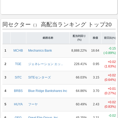
同セクター
高配当ランキング トップ20
（）
配当利回り
銘柄名称
株価
前日比(%)
(%)
-0.15
1
MCHB
Mechanics Bank
8,888.22%
16.64
(-0.89%)
+0.02
2
TGE
ジェネレーション エッ...
226.41%
0.95
(1.63%)
+0.02
3
SITC
SITEセンターズ
66.03%
3.15
(0.64%)
+0.01
4
BRBS
Blue Ridge Bankshares Inc
64.86%
3.70
(0.27%)
+0.02
5
HUYA
フーヤ
60.49%
2.43
(0.83%)
-0.02
6
GEG
Great Elm Group, Inc
45.25%
2.21