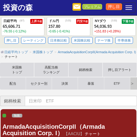
投資の森
押し目
プレミアム
Togg
日経平均
ドル円
NYダウ
(
8/7
)
(
5:55
)
(
5:50
)
上昇
円安
下落
予想
予想
予想
65,606.71
157.80
54,036.93
-76.55 (-0.12%)
-0.65 (-0.41%)
+151.83 (+0.28%)
押し目
レーティング
日本株比較
米国株比較
テーマ株
半導体株
日経平均トップ
米国株トップ
ArmadaAcquisitionCorpII(Armada Acquisition Corp. I)
チャート
米国株
高配当株
銘柄検索
押し目アラート
トップ
ランキング
配当
セクター別
決算
暴落
ETF
銘柄検索
無配
ArmadaAcquisitionCorpII（Armada
Acquisition Corp. I）
【AACIU】
チャート