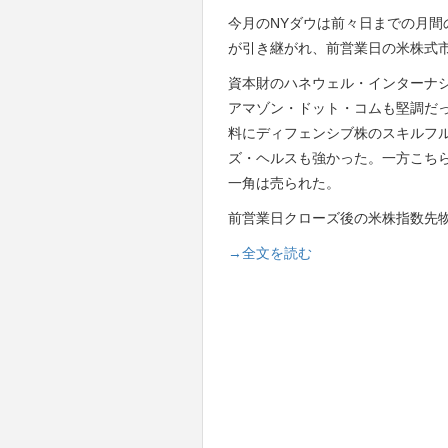
今月のNYダウは前々日までの月間
が引き継がれ、前営業日の米株式
資本財のハネウェル・インターナ
アマゾン・ドット・コムも堅調だ
料にディフェンシブ株のスキルフ
ズ・ヘルスも強かった。一方こちらを重荷に
一角は売られた。
前営業日クローズ後の米株指数先
→全文を読む