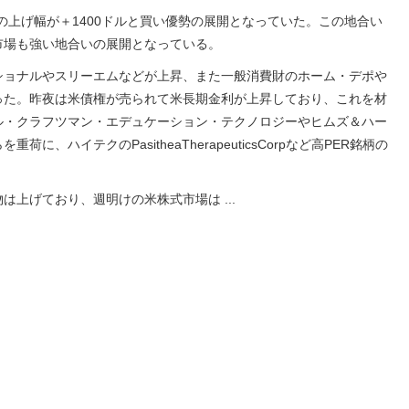
の上げ幅が＋1400ドルと買い優勢の展開となっていた。この地合い
市場も強い地合いの展開となっている。
ショナルやスリーエムなどが上昇、また一般消費財のホーム・デポや
った。昨夜は米債権が売られて米長期金利が上昇しており、これを材
ル・クラフツマン・エデュケーション・テクノロジーやヒムズ＆ハー
、ハイテクのPasitheaTherapeuticsCorpなど高PER銘柄の
物は上げており、週明けの米株式市場は
...