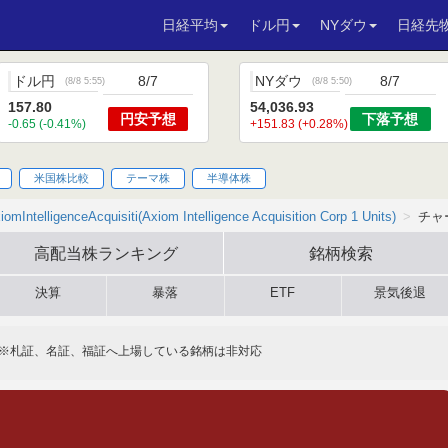
日経平均
ドル円
NYダウ
日経先
ドル円
8/7
NYダウ
8/7
(
8/8 5:55
)
(
8/8 5:50
)
157.80
54,036.93
円安
予想
下落
予想
-0.65 (-0.41%)
+151.83 (+0.28%)
米国株比較
テーマ株
半導体株
iomIntelligenceAcquisiti(Axiom Intelligence Acquisition Corp 1 Units)
チャ
高配当株
ランキング
銘柄検索
決算
暴落
ETF
景気後退
※札証、名証、福証へ上場している銘柄は非対応