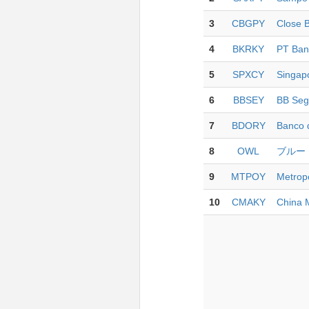
3
CBGPY
Close B
4
BKRKY
PT Ban
5
SPXCY
Singap
6
BBSEY
BB Segu
7
BDORY
Banco d
8
OWL
ブルー
9
MTPOY
Metropo
10
CMAKY
China 