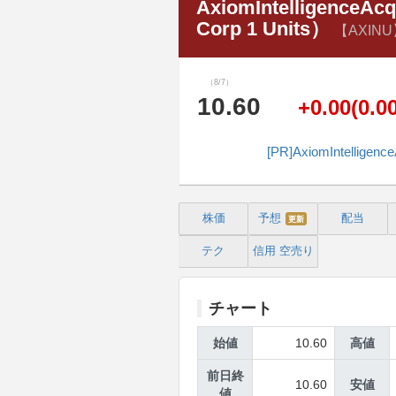
AxiomIntelligenceAcqu
Corp 1 Units）
【AXIN
（8/7）
10.60
+0.00(0.0
[PR]AxiomIntel
株価
予想
配当
更新
テク
信用
空売り
チャート
始値
10.60
高値
前日終
10.60
安値
値