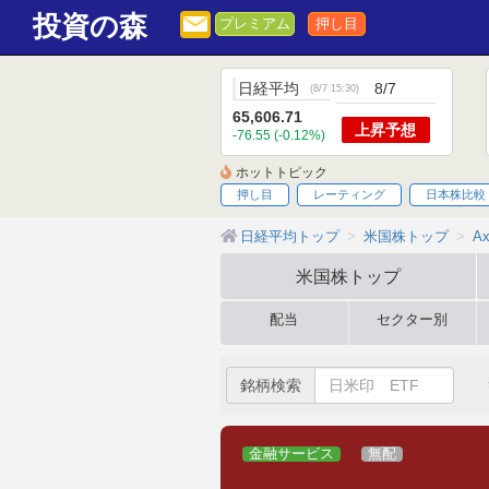
投資の森
プレミアム
押し目
日経平均
8/7
(
8/7 15:30
)
65,606.71
上昇
予想
-76.55 (-0.12%)
ホットトピック
押し目
レーティング
日本株比較
日経平均トップ
米国株トップ
Ax
米国株
トップ
配当
セクター別
銘柄検索
金融サービス
無配