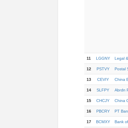
11
LGGNY
Legal 
12
PSTVY
Postal 
13
CEVIY
China E
14
SLFPY
Abrdn 
15
CHCJY
China 
16
PBCRY
PT Ban
17
BCMXY
Bank o