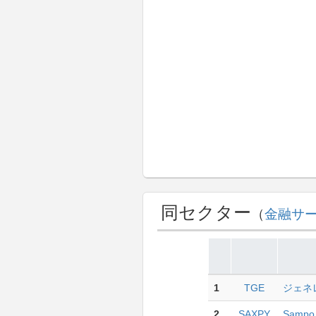
同セクター
（
金融サ
1
TGE
ジェネレ
2
SAXPY
Sampo 