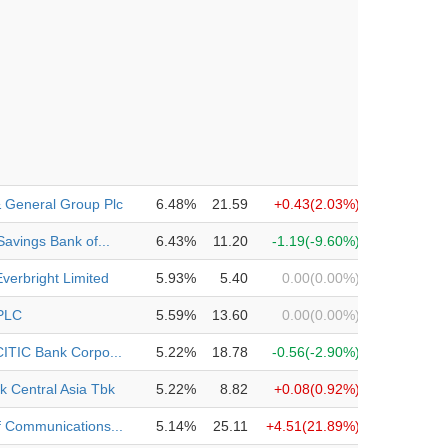
& General Group Plc
6.48%
21.59
+0.43
(2.03%)
Savings Bank of...
6.43%
11.20
-1.19
(-9.60%)
verbright Limited
5.93%
5.40
0.00
(0.00%)
PLC
5.59%
13.60
0.00
(0.00%)
CITIC Bank Corpo...
5.22%
18.78
-0.56
(-2.90%)
k Central Asia Tbk
5.22%
8.82
+0.08
(0.92%)
f Communications...
5.14%
25.11
+4.51
(21.89%)