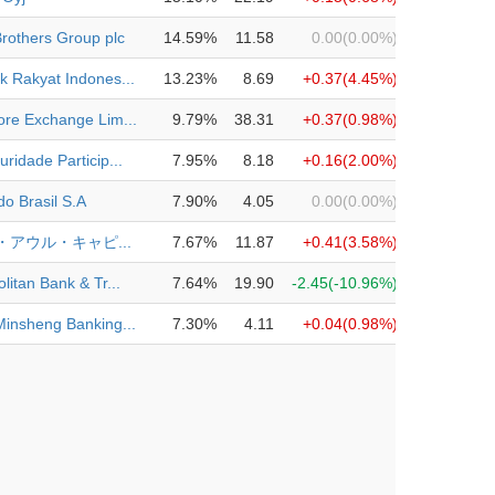
rothers Group plc
14.59%
11.58
0.00
(0.00%)
k Rakyat Indones...
13.23%
8.69
+0.37
(4.45%)
ore Exchange Lim...
9.79%
38.31
+0.37
(0.98%)
ridade Particip...
7.95%
8.18
+0.16
(2.00%)
o Brasil S.A
7.90%
4.05
0.00
(0.00%)
・アウル・キャピ...
7.67%
11.87
+0.41
(3.58%)
litan Bank & Tr...
7.64%
19.90
-2.45
(-10.96%)
Minsheng Banking...
7.30%
4.11
+0.04
(0.98%)