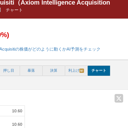
isiti（Axiom Intelligence Acquisition
U】
チャート
0%)
ligenceAcquisitiの株価がどのように動くかAI予測をチェック
押し目
暴落
決算
利上げ
チャート
N!
10.60
10.60