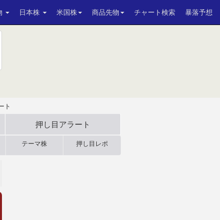
物
日本株
米国株
商品先物
チャート検索
暴落予想
ート
押し目アラート
テーマ株
押し目レポ