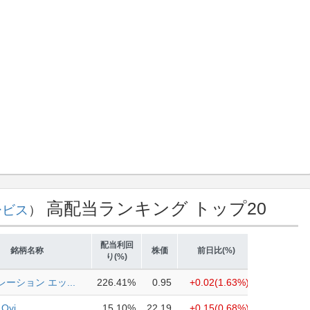
高配当ランキング トップ20
ービス
）
配当利回
銘柄名称
株価
前日比(%)
り(%)
ーション エッ...
226.41%
0.95
+0.02
(1.63%)
Oyj
15.10%
22.19
+0.15
(0.68%)