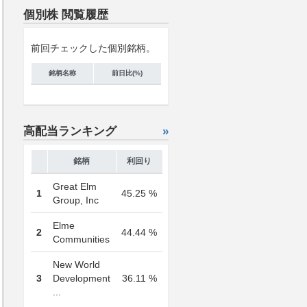
個別株 閲覧履歴
前回チェックした個別銘柄。
銘柄名称
前日比(%)
高配当ランキング
»
銘柄
利回り
Great Elm
1
45.25 %
Group, Inc
Elme
2
44.44 %
Communities
New World
3
Development
36.11 %
...