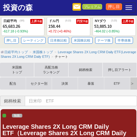
投資の森
押し目
プレミアム
Togg
日経平均
ドル円
NYダウ
(
8/6
)
(
6:10
)
(
5:20
)
上昇
円安
上昇
予想
予想
予想
65,683.26
158.44
53,885.10
-617.18 (-0.93%)
+0.72 (+0.46%)
-464.02 (-0.85%)
押し目
レーティング
日本株比較
米国株比較
テーマ株
半導体株
日経平均トップ
米国株トップ
Leverage Shares 2X Long CRM Daily ETF(Leverage
Shares 2X Long CRM Daily ETF)
チャート
米国株
高配当株
銘柄検索
押し目アラート
トップ
ランキング
配当
セクター別
決算
暴落
ETF
銘柄検索
無配
Leverage Shares 2X Long CRM Daily
ETF（Leverage Shares 2X Long CRM Daily