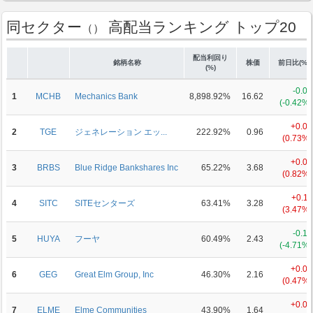
同セクター
高配当ランキング トップ20
（）
配当利回り
銘柄名称
株価
前日比(%)
(%)
-0.07
1
MCHB
Mechanics Bank
8,898.92%
16.62
(-0.42%)
+0.01
2
TGE
ジェネレーション エッ...
222.92%
0.96
(0.73%)
+0.03
3
BRBS
Blue Ridge Bankshares Inc
65.22%
3.68
(0.82%)
+0.11
4
SITC
SITEセンターズ
63.41%
3.28
(3.47%)
-0.12
5
HUYA
フーヤ
60.49%
2.43
(-4.71%)
+0.01
6
GEG
Great Elm Group, Inc
46.30%
2.16
(0.47%)
+0.02
7
ELME
Elme Communities
43.90%
1.64