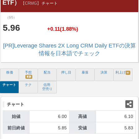
ETF）
【CRMG】
チャート
（8/5）
5.96
+0.11(1.88%)
[PR]Leverage Shares 2X Long CRM Daily ETFの決算
情報を日本語でチェック
株価
予想
配当
押し目
暴落
決算
利上げ
N!
更新
チャート
テク
信用
空売り
チャート
始値
6.00
高値
6.10
前日終値
5.85
安値
5.83