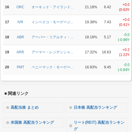
+0.04
16
ORC
オーキッド・アイランド...
21.18%
6.42
(0.63%)
+0.03
17
IVR
インベスコ・モーゲージ...
19.38%
7.43
(0.41%)
-0.05
18
ABR
アーバー・リアルティ・...
18.18%
5.17
(-0.96%)
+0.20
19
ARR
アーマー・レジデンシャ...
17.32%
16.63
(1.22%)
-0.08
20
PMT
ペニーマック・モーゲー...
16.93%
9.45
(-0.84%)
■ 関連リンク
高配当株 まとめ
日本株 高配当ランキング
米国株 高配当ランキング
リート(REIT) 高配当ランキン
グ