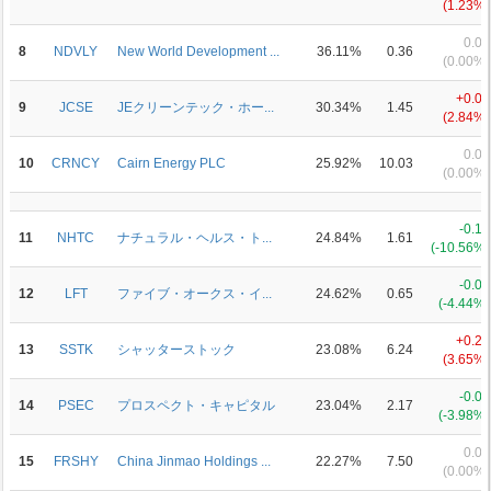
(1.23%)
0.00
8
NDVLY
New World Development ...
36.11%
0.36
(0.00%)
+0.04
9
JCSE
JEクリーンテック・ホー...
30.34%
1.45
(2.84%)
0.00
10
CRNCY
Cairn Energy PLC
25.92%
10.03
(0.00%)
-0.19
11
NHTC
ナチュラル・ヘルス・ト...
24.84%
1.61
(-10.56%)
-0.03
12
LFT
ファイブ・オークス・イ...
24.62%
0.65
(-4.44%)
+0.22
13
SSTK
シャッターストック
23.08%
6.24
(3.65%)
-0.09
14
PSEC
プロスペクト・キャピタル
23.04%
2.17
(-3.98%)
0.00
15
FRSHY
China Jinmao Holdings ...
22.27%
7.50
(0.00%)