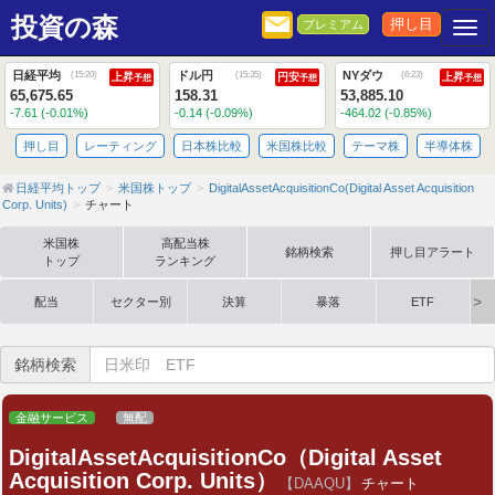
投資の森
押し目
プレミアム
Togg
日経平均
ドル円
NYダウ
(
15:20
)
(
15:35
)
(
6:23
)
上昇
円安
上昇
予想
予想
予想
65,675.65
158.31
53,885.10
-7.61 (-0.01%)
-0.14 (-0.09%)
-464.02 (-0.85%)
押し目
レーティング
日本株比較
米国株比較
テーマ株
半導体株
日経平均トップ
米国株トップ
DigitalAssetAcquisitionCo(Digital Asset Acquisition
Corp. Units)
チャート
米国株
高配当株
銘柄検索
押し目アラート
トップ
ランキング
配当
セクター別
決算
暴落
ETF
銘柄検索
金融サービス
無配
DigitalAssetAcquisitionCo（Digital Asset
Acquisition Corp. Units）
【DAAQU】
チャート