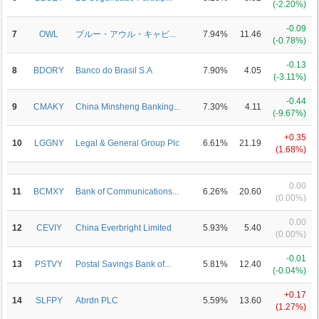
(-2.20%)
-0.09
7
OWL
ブルー・アウル・キャピ...
7.94%
11.46
(-0.78%)
-0.13
8
BDORY
Banco do Brasil S.A
7.90%
4.05
(-3.11%)
-0.44
9
CMAKY
China Minsheng Banking...
7.30%
4.11
(-9.67%)
+0.35
10
LGGNY
Legal & General Group Plc
6.61%
21.19
(1.68%)
0.00
11
BCMXY
Bank of Communications...
6.26%
20.60
(0.00%)
0.00
12
CEVIY
China Everbright Limited
5.93%
5.40
(0.00%)
-0.01
13
PSTVY
Postal Savings Bank of...
5.81%
12.40
(-0.04%)
+0.17
14
SLFPY
Abrdn PLC
5.59%
13.60
(1.27%)