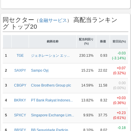
同セクター
高配当ランキン
（
金融サービス
）
グ トップ20
配当利回り
銘柄名称
株価
前日比(%)
(%)
-0.03
1
TGE
ジェネレーション エッ...
230.13%
0.93
(-3.14%)
+0.07
2
SAXPY
Sampo Oyj
15.21%
22.02
(0.32%)
0.00
3
CBGPY
Close Brothers Group plc
14.59%
11.58
(0.00%)
+0.03
4
BKRKY
PT Bank Rakyat Indones...
13.82%
8.32
(0.36%)
+0.23
5
SPXCY
Singapore Exchange Lim...
9.93%
37.75
(0.61%)
-0.18
6
BBSEY
BB Seguridade Particip...
8.10%
8.02