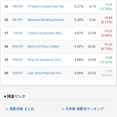
-0.21
15
PBCRY
PT Bank Central Asia Tbk
5.27%
8.73
(-2.35%)
+0.04
16
MLYBY
Malayan Banking Berhad
5.16%
5.42
(0.77%)
+0.21
17
CICHY
China Construction Ban...
4.87%
22.59
(0.94%)
+0.12
18
BACHY
Bank of China Limited
4.82%
16.81
(0.72%)
-0.06
19
PNGAY
Ping An Insurance (Gro...
4.66%
14.59
(-0.41%)
0.00
20
DSFGY
Dah Sing Financial Hol...
4.66%
16.53
(0.00%)
■ 関連リンク
高配当株 まとめ
日本株 高配当ランキング