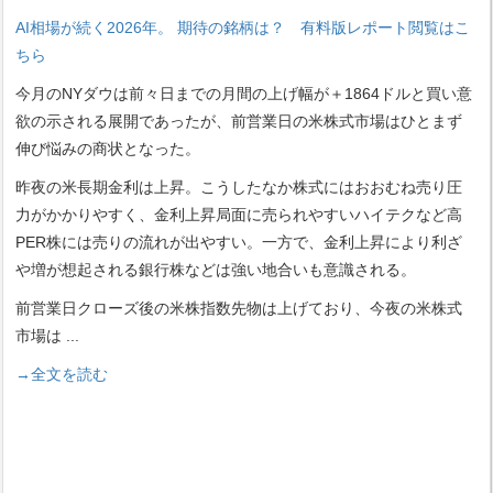
AI相場が続く2026年。 期待の銘柄は？ 有料版レポート閲覧はこ
ちら
今月のNYダウは前々日までの月間の上げ幅が＋1864ドルと買い意
欲の示される展開であったが、前営業日の米株式市場はひとまず
伸び悩みの商状となった。
昨夜の米長期金利は上昇。こうしたなか株式にはおおむね売り圧
力がかかりやすく、金利上昇局面に売られやすいハイテクなど高
PER株には売りの流れが出やすい。一方で、金利上昇により利ざ
や増が想起される銀行株などは強い地合いも意識される。
前営業日クローズ後の米株指数先物は上げており、今夜の米株式
市場は
...
→全文を読む