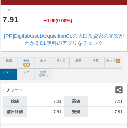
（8/6）
7.91
+0.00(0.00%)
[PR]DigitalAssetAcquisitionCoの大口投資家の売買が
わかるDL無料のアプリをチェック
株価
予想
配当
押し目
暴落
決算
利上げ
N!
更新
チャート
テク
信用
空売り
チャート
始値
7.91
高値
7.91
前日終値
7.91
安値
7.91