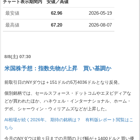
チャート表示期間内 安値／高値
最安値
62.96
2026-05-19
最高値
67.20
2026-08-07
8/8(土) 07:30
米国株予想：指数先物が上昇 買い基調か
前取引日のNYダウは＋151ドルの5万4036ドルとなり反発。
個別銘柄では、セールスフォース・ドットコムやエヌビディアな
どが買われたほか、ハネウェル・インターナショナル、ホーム・
デポ、シャーウィン・ウィリアムズなどが上昇した。
AI相場が続く2026年。 期待の銘柄は？ 有料版レポート閲覧はこ
ちら
今月のNYダウは前々日までの月間の上げ幅が＋1400ドルと買い優