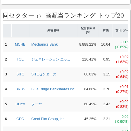
同セクター
高配当ランキング トップ20
（）
配当利回り
銘柄名称
株価
前日比(%)
(%)
-0.15
1
MCHB
Mechanics Bank
8,888.22%
16.64
(-0.89%)
+0.02
2
TGE
ジェネレーション エッ...
226.41%
0.95
(1.63%)
+0.02
3
SITC
SITEセンターズ
66.03%
3.15
(0.64%)
+0.01
4
BRBS
Blue Ridge Bankshares Inc
64.86%
3.70
(0.27%)
+0.02
5
HUYA
フーヤ
60.49%
2.43
(0.83%)
-0.02
6
GEG
Great Elm Group, Inc
45.25%
2.21
(-0.90%)