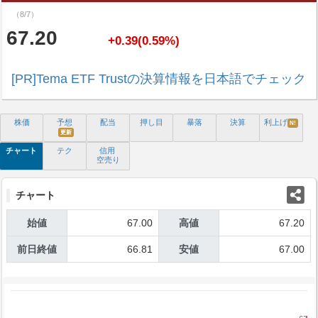
（8/7）
67.20
+0.39(0.59%)
[PR]Tema ETF Trustの決算情報を日本語でチェック
株価
予想
配当
押し目
暴落
決算
利上げ
N!
更新
チャート
テク
信用
空売り
チャート
始値
67.00
高値
67.20
前日終値
66.81
安値
67.00