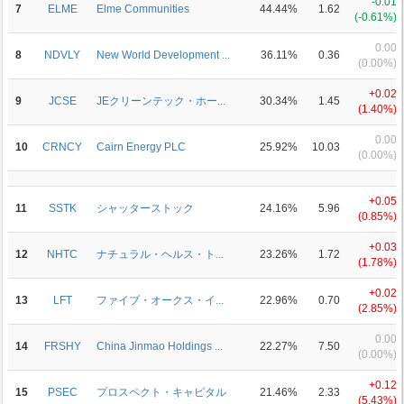
-0.01
7
ELME
Elme Communities
44.44%
1.62
(-0.61%)
0.00
8
NDVLY
New World Development ...
36.11%
0.36
(0.00%)
+0.02
9
JCSE
JEクリーンテック・ホー...
30.34%
1.45
(1.40%)
0.00
10
CRNCY
Cairn Energy PLC
25.92%
10.03
(0.00%)
+0.05
11
SSTK
シャッターストック
24.16%
5.96
(0.85%)
+0.03
12
NHTC
ナチュラル・ヘルス・ト...
23.26%
1.72
(1.78%)
+0.02
13
LFT
ファイブ・オークス・イ...
22.96%
0.70
(2.85%)
0.00
14
FRSHY
China Jinmao Holdings ...
22.27%
7.50
(0.00%)
+0.12
15
PSEC
プロスペクト・キャピタル
21.46%
2.33
(5.43%)