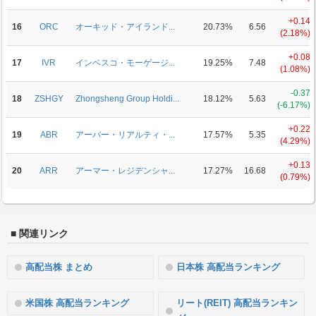
+0.14
16
ORC
オーキッド・アイランド...
20.73%
6.56
(2.18%)
+0.08
17
IVR
インベスコ・モーゲージ...
19.25%
7.48
(1.08%)
-0.37
18
ZSHGY
Zhongsheng Group Holdi...
18.12%
5.63
(-6.17%)
+0.22
19
ABR
アーバー・リアルティ・...
17.57%
5.35
(4.29%)
+0.13
20
ARR
アーマー・レジデンシャ...
17.27%
16.68
(0.79%)
■ 関連リンク
高配当株 まとめ
日本株 高配当ランキング
米国株 高配当ランキング
リート(REIT) 高配当ランキン