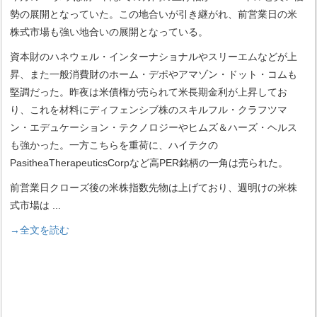
勢の展開となっていた。この地合いが引き継がれ、前営業日の米
株式市場も強い地合いの展開となっている。
資本財のハネウェル・インターナショナルやスリーエムなどが上
昇、また一般消費財のホーム・デポやアマゾン・ドット・コムも
堅調だった。昨夜は米債権が売られて米長期金利が上昇してお
り、これを材料にディフェンシブ株のスキルフル・クラフツマ
ン・エデュケーション・テクノロジーやヒムズ＆ハーズ・ヘルス
も強かった。一方こちらを重荷に、ハイテクの
PasitheaTherapeuticsCorpなど高PER銘柄の一角は売られた。
前営業日クローズ後の米株指数先物は上げており、週明けの米株
式市場は
...
→全文を読む