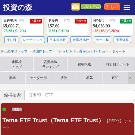
投資の森
押し目
プレミアム
Togg
日経平均
ドル円
NYダウ
(
8/7
)
(
5:55
)
(
5:50
)
上昇
円安
下落
予想
予想
予想
65,606.71
157.80
54,036.93
-76.55 (-0.12%)
-0.65 (-0.41%)
+151.83 (+0.28%)
押し目
レーティング
日本株比較
米国株比較
テーマ株
半導体株
日経平均トップ
米国株トップ
Tema ETF Trust(Tema ETF Trust)
チャート
米国株
高配当株
銘柄検索
押し目アラート
トップ
ランキング
配当
セクター別
決算
暴落
ETF
銘柄検索
無配
Tema ETF Trust（Tema ETF Trust）
【DSPY】
チャ
ート